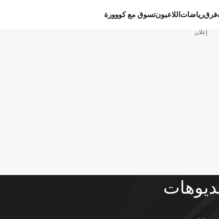
فرق
رياضات
اللاعبون
تسوق مع كووورة
إعلان
ديوهات