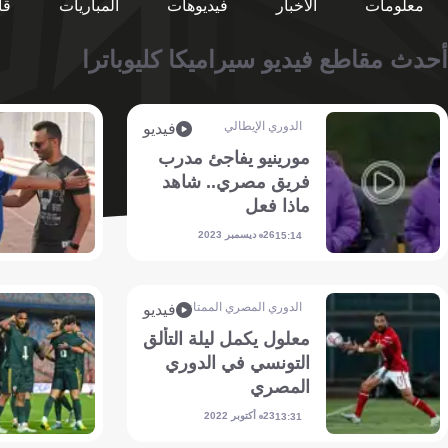
معلومات
الأخبار
فيديوهات
المباريات
قا
أحدث مقاطع فيديو سيراميكا كليوباترا
الدوري الإيطالي
فيديو
مورينيو يفاجئ مدرب
فريق مصري.. شاهد
ماذا فعل
26 ديسمبر 2023
15:14
الدوري المصري الممتاز
فيديو
معلول يكمل ليلة التألق
التونسي في الدوري
المصري
23 أكتوبر 2022
13:31