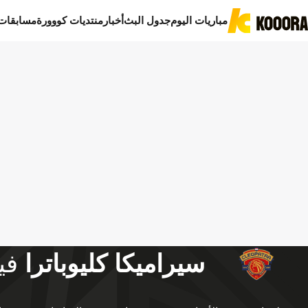
مباريات اليوم
جدول البث
أخبار
منتديات كووورة
مسابقات
سيراميكا كليوباترا
في