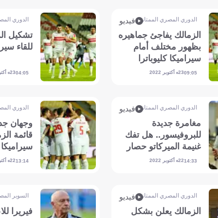
الدوري المصري الممتاز
الدوري المص
فيديو
الزمالك يفاجئ جماهيره
تشكيل الز
بظهور مختلف أمام
للقاء سيرا
سيراميكا كليوباترا
23 أكتوبر 2022
23 أكتوبر 2022
04:05
09:05
الدوري المصري الممتاز
الدوري المص
فيديو
مغامرة جديدة
وجهان جد
للبروفيسور.. هل تفك
قائمة الز
غنيمة الميركاتو حصار
سيراميكا ك
الزمالك؟
22 أكتوبر 2022
22 أكتوبر 2022
13:14
14:33
الدوري المصري الممتاز
السوبر المص
فيديو
الزمالك يعلن بشكل
فيريرا للا