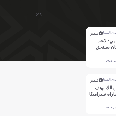
إعلان
ري الممتاز
فيديو
مي: لاعب
كان يستحق
ري الممتاز
فيديو
مالك يهتف
اراة سيراميكا