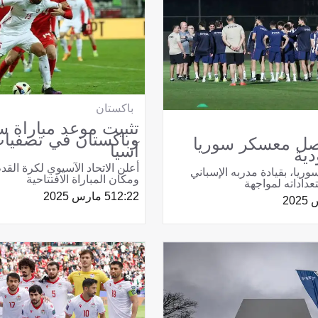
باكستان
تثبيت موعد مباراة س
وباكستان في تصفيا
صل معسكر سوريا
آسيا
ية
أعلن الاتحاد الآسيوي لكرة القد
يا، بقيادة مدربه الإسباني
ومكان المباراة الافتتاحية
عداداته لمواجهة
12:22
5 مارس 2025