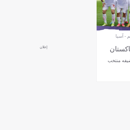
 - آسيا
إعلان
اكستان
يفه منتخب