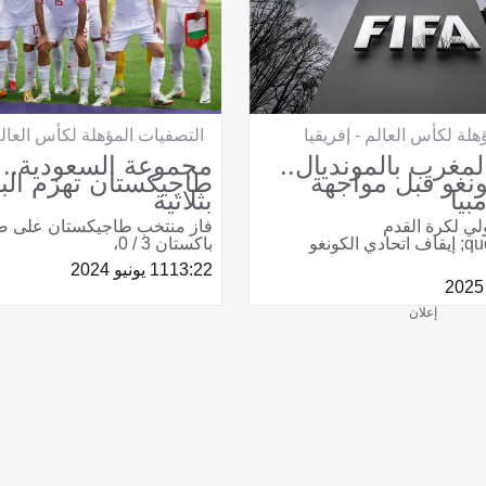
هلة لكأس العالم - إفريقيا
التصفيات المؤهلة لكأس العالم
مغرب بالمونديال..
مجموعة السعودية..
ونغو قبل مواجهة
طاجيكستان تهزم الب
بيا
بثلاثية
ولي لكرة القدم
فاز منتخب طاجيكستان على ض
&quot;فيفا&quot; إيقاف اتحادي الكونغو
باكستان 3 / 0،
13:22
11 يونيو 2024
إعلان