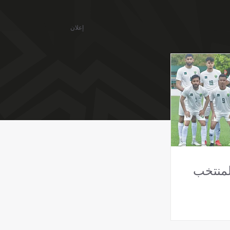
إعلان
 لمنتخب