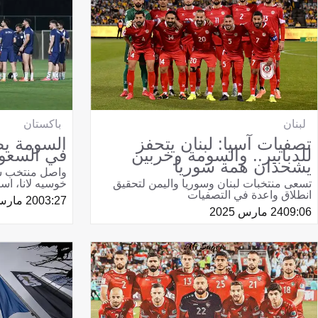
لبنان
باكستان
تصفيات آسيا: لبنان يتحفز
السومة ي
للدبابير.. والسومة وخربين
في السعود
يشحذان همة سوريا
واصل منتخب سور
تسعى منتخبات لبنان وسوريا واليمن لتحقيق
خوسيه لانا، است
انطلاق واعدة في التصفيات
03:27
20 مارس 2025
09:06
24 مارس 2025