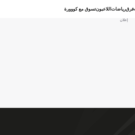
فرق
رياضات
اللاعبون
تسوق مع كووورة
إعلان