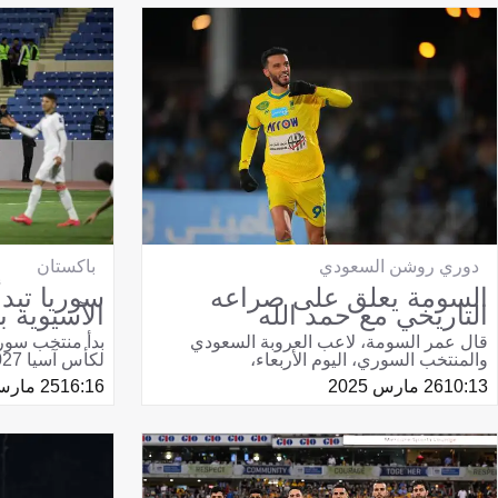
دوري روشن السعودي
باكستان
السومة يعلق على صراعه
سوريا تبد
التاريخي مع حمد الله
الآسيوية ب
قال عمر السومة، لاعب العروبة السعودي
بدأ منتخب سوري
والمنتخب السوري، اليوم الأربعاء،
لكأس آسيا 2027، بالفوز
10:13
26 مارس 2025
16:16
25 مارس 2025