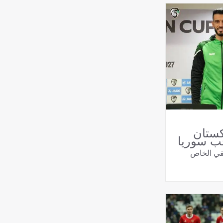
اكستان
خب سوريا
حفي الخاص