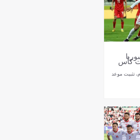
وريا
ت كأس
م، تثبيت موعد