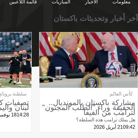
معلومات
الأخبار
المباريات
قائمة اللاعبين
آخر أخبار وتحديثات باكستان
كأس العالم
سلطنة بروناي
مشاركة باكستان بالمونديال..
الحقيقة وراء "الطلب المجنون"
لبنان وال
لترامب من الفيفا
14:28
18 نوفمبر 2025
هل يملك ترامب هذه السلطة؟
09:42
21 أبريل 2026