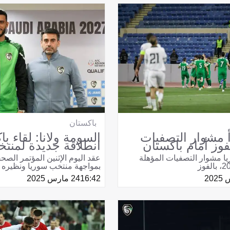
باكستان
أ مشوار التصفيات
السومة ولانا: لقاء ب
فوز أمام باكستان
انطلاقة جديدة لمنت
ا مشوار التصفيات المؤهلة
عقد اليوم الإثنين المؤتمر الص
بمواجهة منتخب سوريا ونظيره
16:42
24 مارس 2025