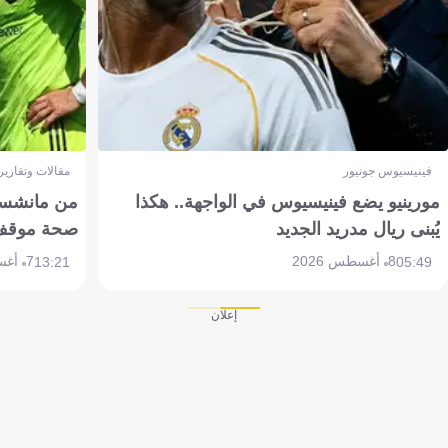
فينيسيوس جونيور
مقالات وتقارير
مورينيو يضع فينيسيوس في الواجهة.. هكذا
من مانشستر
يُبنى ريال مدريد الجديد
صحة موقف تين 
8 أغسطس 2026
7 أغسطس 2026
13:21
05:49
إعلان