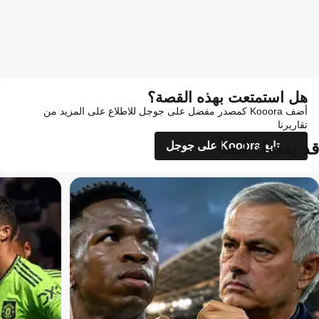
هل استمتعت بهذه القصة؟
أضف Kooora كمصدر مفضل على جوجل للاطلاع على المزيد من
تقاريرنا
قد يعجبك أيضاً
تابع Kooora على جوجل