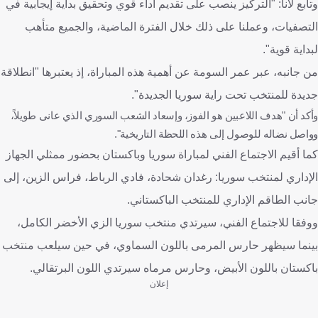
وتابع لانا: "التركيز ينصب على تقديم أداء قوي وتحقيق بداية إيجابية في
التصفيات، وعملنا على ذلك خلال الفترة الماضية، والجميع متأهب
لبداية قوية".
من جانبه، عبر عمر السومة عن أهمية هذه المباراة، إذ يعتبرها "انطلاقة
جديدة للمنتخب تحت راية سوريا الجديدة".
وأكد أن "هدف اللاعبين هو الفوز، وإسعاد الشعب السوري الذي عانى طويلاً،
وواصل نضاله للوصول إلى هذه اللحظة التاريخية".
كما أقيم الاجتماع الفني لمباراة سوريا وباكستان بحضور ممثلي الجهاز
الإداري لمنتخب سوريا: رغدان شحادة، فادي الرباط، فراس الزين، إلى
جانب الطاقم الإداري للمنتخب الباكستاني.
ووفقا للاجتماع الفني، سيرتدي منتخب سوريا الزي الأخضر الكامل،
بينما سيظهر حارس المرمى باللون السماوي، في حين سيلعب منتخب
باكستان باللون الأبيض، وحارس مرماه سيرتدي اللون البرتقالي.
إعلان