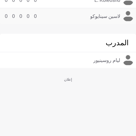
0
0
0
0
0
L. Koleosho
لاسين سينايوكو
0
0
0
0
0
المدرب
ليام روسينيور
إعلان