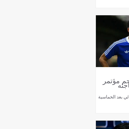
حم مؤتمر
جئه
ي بعد الخماسية