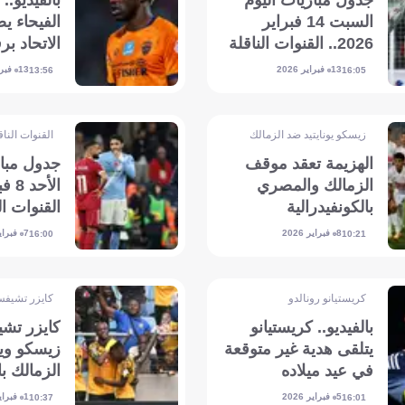
جدول مباريات اليوم
بالفيديو.
السبت 14 فبراير
الفيحاء 
2026.. القنوات الناقلة
الاتحاد ب
والمعلقين
13 فبراير 2026
13 فبراير 2026
13:56
16:05
زيسكو يونايتيد ضد الزمالك
القنوات الناق
الهزيمة تعقد موقف
جدول مبار
الزمالك والمصري
بالكونفيدرالية
القنوات ال
والمعلقين
8 فبراير 2026
7 فبراير 2026
16:00
10:21
كريستيانو رونالدو
كايزر تشيفس
بالفيديو.. كريستيانو
كايزر تشي
يتلقى هدية غير متوقعة
زيسكو و
في عيد ميلاده
الزمالك با
5 فبراير 2026
1 فبراير 2026
10:37
16:01