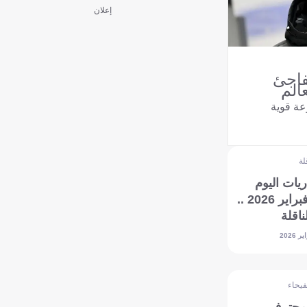
إعلان
فاجئ
الم
عة قوية
لة
يات اليوم
الأحد 22 فبراير 2026 ..
ناقلة
فيحاء