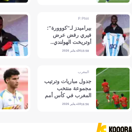
P. Phiri
بيراميدز لـ"كووورة":
فيري رفض عرض
أوتريخت الهولندي..
وننظر للمونديال
26 يناير 2026
15:58
المغرب
جدول مباريات وترتيب
مجموعة منتخب
المغرب في كأس أمم
إفريقيا 2025
18 يناير 2026
16:56