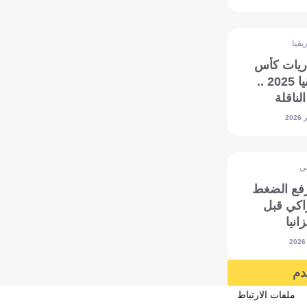
يقيا
ريات كأس
أمم إفريقيا 2025 ..
لناقلة
ي
فع الضغط
اكي قبل
انيا
دم
ملفات الارتباط