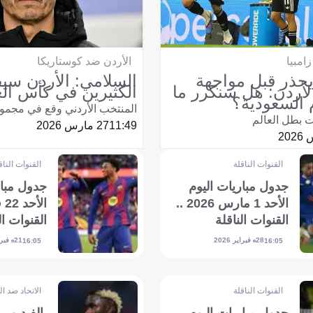
امبيا
الأردن ضد كوستاريكا
حذر قبل مواجهة
السلامي: الأردن سي
الأردن: هل سنكرر ما
الكثيرين في كأس الع
السعودية؟
المنتخب الأردني وقع في مجمو
ت بطل العالم
11:49
27 مارس 2026
القنوات الناقلة
القنوات الناق
جدول مباريات اليوم
جدول مبار
الأحد 1 مارس 2026 ..
القنوات الناقلة
القنوات ال
والمعلقين
والمعلقين
28 فبراير 2026
21 فبراير 2026
16:05
16:05
القنوات الناقلة
الاتحاد ضد ال