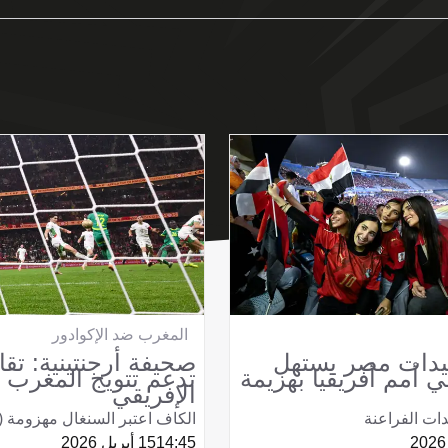
المغرب ضد الإكوادور
دات مصر يستهل
صحيفة أرجنتينية: تق
 أمم أفريقيا بهزيمة
تدعم تتويج المغرب ب
الإفريقي
دات الفراعنة
الكاف اعتبر السنغال مهزومة (3-0)
14:45
15 أبريل 2026