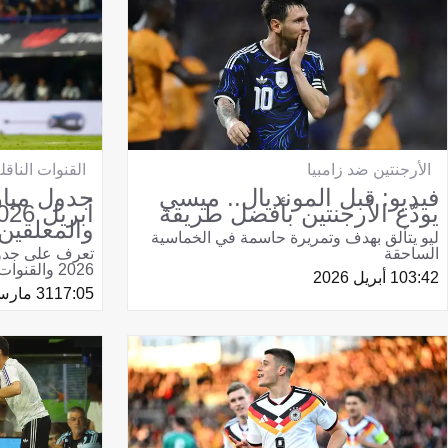
الأرجنتين ضد زامبيا
القنوات الناقل
فيديو: قبل المونديال.. ميسي
يودّع الأرجنتين بأفضل طريقة
والمعلقين
ليو يتألق بهدف وتمريرة حاسمة في الخماسية
الساحقة
2026 والقنوات الناقلة والمعلقين
03:42
1 أبريل 2026
17:05
31 مارس 2026