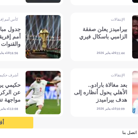
الإنتقالات
كأس أمم إفر
بيراميدز يعلن صفقة
جدول مبا
الزامبي باسكال فيري
والقنوات ا
26 يناير 2026
18 يناير 2026
16:56
11:44
الإنتقالات
أشرف حكيم
بعد مغالاة بارادو..
حكيمي ير
الأهلي يحول أنظاره إلى
عن الركر
هدف بيراميدز
مواجهة تنز
10 يناير 2026
1 يناير 2026
13:08
10:09
أق
اتصل بنا