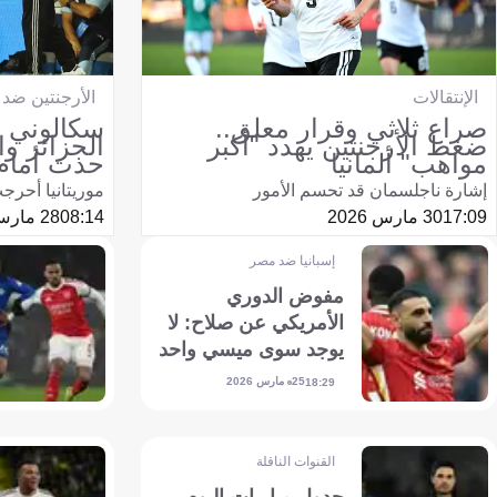
الإنتقالات
الأرجنتين ضد ز
صراع ثلاثي وقرار معلق..
سكالوني ي
ضغط الأرجنتين يهدد "أكبر
الجزائر و
مواهب" ألمانيا
حدث أمام 
إشارة ناجلسمان قد تحسم الأمور
موريتانيا أحرج
17:09
30 مارس 2026
08:14
28 مارس 2026
إسبانيا ضد مصر
مفوض الدوري
الأمريكي عن صلاح: لا
يوجد سوى ميسي واحد
25 مارس 2026
18:29
القنوات الناقلة