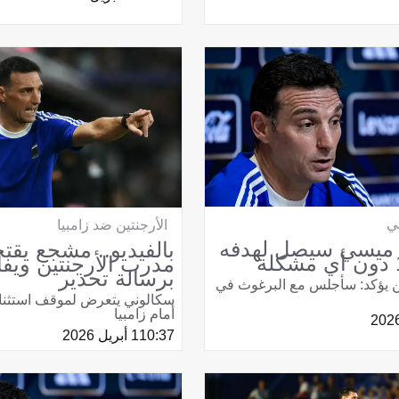
ني
الأرجنتين ضد زامبيا
 ميسي سيصل لهدفه
بالفيديو.. مشجع يقت
مدرب الأرجنتين ويفا
برسالة تحذير
ن يؤكد: سأجلس مع البرغوث في
سكالوني يتعرض لموقف استثنائ
أمام زامبيا
10:37
1 أبريل 2026