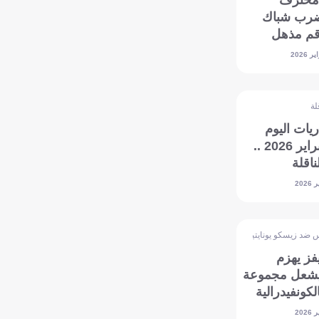
. محترف
يضرب شباك
رقم مذهل
لة
يات اليوم
الأحد 8 فبراير 2026 ..
ناقلة
 ضد زيسكو يونايتيد
فز يهزم
يشعل مجموعة
لكونفيدرالية