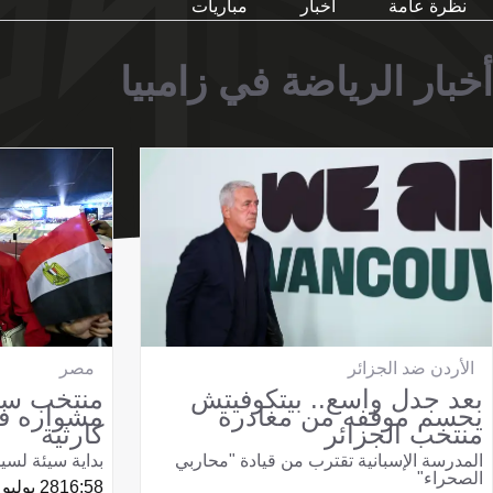
نظرة عامة
أخبار
مباريات
أخبار الرياضة في زامبيا
الأردن ضد الجزائر
مصر
بعد جدل واسع.. بيتكوفيتش
منتخب سي
يحسم موقفه من مغادرة
مشواره في
منتخب الجزائر
كارثية
المدرسة الإسبانية تقترب من قيادة "محاربي
بداية سيئة لسي
الصحراء"
16:58
28 يوليو 2026