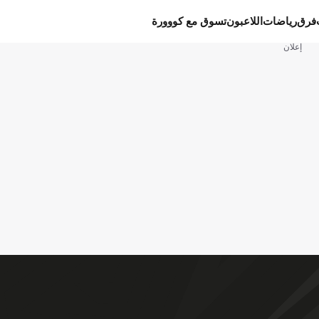
فرق
رياضات
اللاعبون
تسوق مع كووورة
إعلان