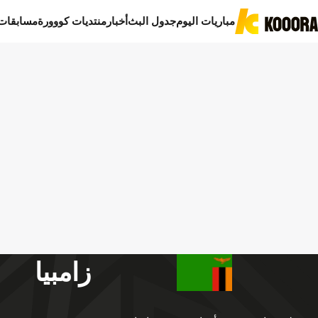
مباريات اليوم
جدول البث
أخبار
منتديات كووورة
مسابقات
زامبيا