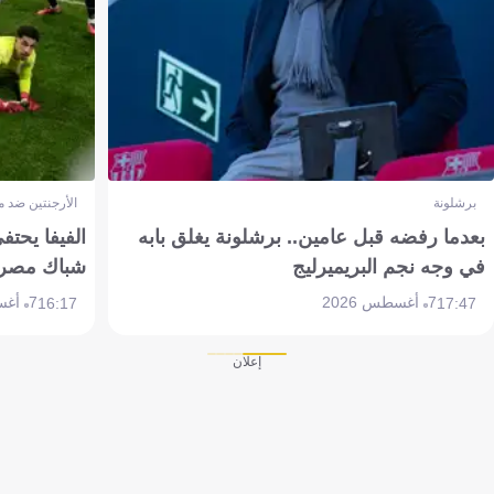
برشلونة
الأرجنتين ضد 
بعدما رفضه قبل عامين.. برشلونة يغلق بابه
الفيفا يحتفي
في وجه نجم البريميرليج
شباك مصر
7 أغسطس 2026
7 أغسطس 2026
16:17
17:47
إعلان