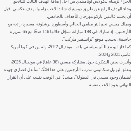
الجزاء لزميله نيكولاس أوتاميندي من أجل إضافة الهدف الثالث للتانجو.
وجاء الهدف الرابع عن طريق دومينيك شاندا لاعب زامبيا بهدف عكسي، قبل
أن يختتم فالنتين باركو مهرجان الأهداف بالخامس.
ويملك ميسي نجم إنتر ميامي الحالي وأسطورة برشلونة، مسيرة رائعة مع
الأرجنتين، إذ شارك في 198 مباراة، سجّل خلالها 116 هدفًا مع 65 تمريرة
حاسمة، بحسب موقع "ترانسفير ماركت".
كما فاز ليو مع الألبيسيلستي بلقب مونديال 2022، ولقبين في كوبا أمريكا
عامي 2021 و2024.
وأثيرت بعض الشكوك حول مشاركة ميسي (38 عامًا) في مونديال 2026،
وعلق ليونيل سكالوني مدرب الأرجنتين على هذا قائلًا: "سأبذل قصارى جهده
لضمان وجود ميسي في البطولة"، مشددًا في الوقت نفسه على أن القرار
النهائي يعود للاعب نفسه.