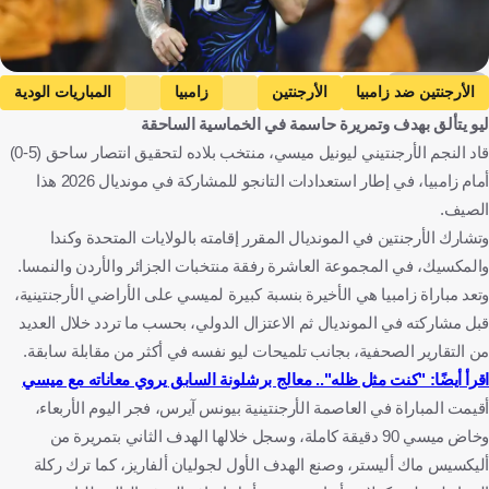
Getty Images
الأرجنتين ضد زامبيا
الأرجنتين
زامبيا
المباريات الودية
ليو يتألق بهدف وتمريرة حاسمة في الخماسية الساحقة
ليونيل ميسي
الأرجنتين
زامبيا
كرة قدم
قاد النجم الأرجنتيني ليونيل ميسي، منتخب بلاده لتحقيق انتصار ساحق (5-0)
أمام زامبيا، في إطار استعدادات التانجو للمشاركة في مونديال 2026 هذا
الصيف.
وتشارك الأرجنتين في المونديال المقرر إقامته بالولايات المتحدة وكندا
والمكسيك، في المجموعة العاشرة رفقة منتخبات الجزائر والأردن والنمسا.
وتعد مباراة زامبيا هي الأخيرة بنسبة كبيرة لميسي على الأراضي الأرجنتينية،
قبل مشاركته في المونديال ثم الاعتزال الدولي، بحسب ما تردد خلال العديد
من التقارير الصحفية، بجانب تلميحات ليو نفسه في أكثر من مقابلة سابقة.
اقرأ أيضًا: "كنت مثل ظله".. معالج برشلونة السابق يروي معاناته مع ميسي
أقيمت المباراة في العاصمة الأرجنتينية بيونس آيرس، فجر اليوم الأربعاء،
وخاض ميسي 90 دقيقة كاملة، وسجل خلالها الهدف الثاني بتمريرة من
أليكسيس ماك أليستر، وصنع الهدف الأول لجوليان ألفاريز، كما ترك ركلة