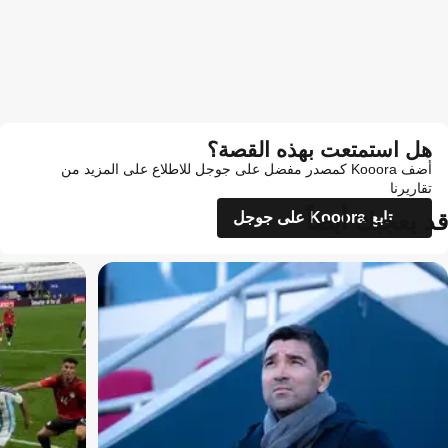
هل استمتعت بهذه القصة؟
أضف Kooora كمصدر مفضل على جوجل للاطلاع على المزيد من
تقاريرنا
قد يعجبك أيضاً
تابع Kooora على جوجل