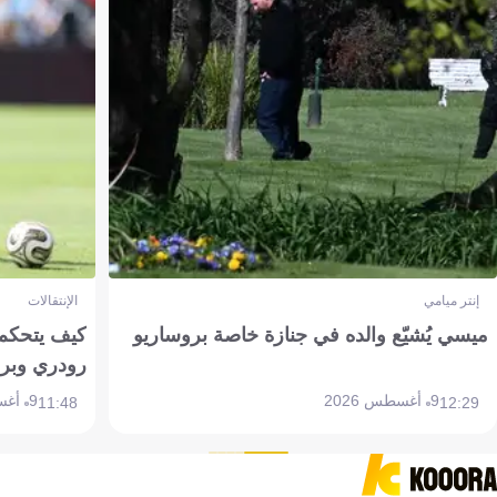
إنتر ميامي
الإنتقالات
ميسي يُشيّع والده في جنازة خاصة بروساريو
كيف يتحكم 
رودري وبر
9 أغسطس 2026
9 أغسطس 2026
11:48
12:29