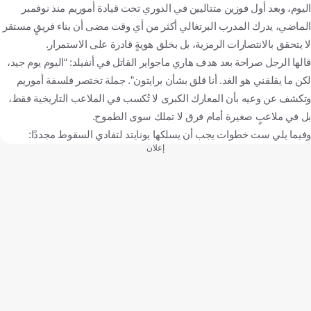
اليوم، وبعد أول فوزين متتاليين في الدوري تحت قيادة أموريم منذ نوفمبر
الماضي، يدرك المدرب البرتغالي أكثر من أي وقت مضى أن بناء فريقٍ مستقر
لا يتحقق بالانتصارات الرمزية، بل بخلق هويةٍ قادرة على الاستمرار.
قالها الرجل صراحة بعد هدف هاري ماجواير القاتل في أنفيلد: “اليوم يوم جيد،
لكن ما يقلقني هو الغد. أنا قلق بشأن برايتون”. جملة تختصر فلسفة أموريم
وتكشف عن وعيه بأن المعارك الكبرى لا تُكسب في الملاعب التاريخية فقط،
بل في ملاعبٍ صغيرة أمام فرق لا تملك سوى الطموح.
وفيما يلي ست خطوات يجب أن يسلكها يونايتد لتفادي السقوط مجددًا:
إعلان