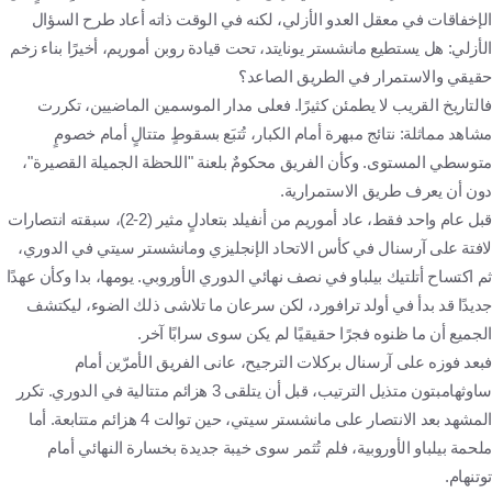
الإخفاقات في معقل العدو الأزلي، لكنه في الوقت ذاته أعاد طرح السؤال
الأزلي: هل يستطيع مانشستر يونايتد، تحت قيادة روبن أموريم، أخيرًا بناء زخم
حقيقي والاستمرار في الطريق الصاعد؟
فالتاريخ القريب لا يطمئن كثيرًا. فعلى مدار الموسمين الماضيين، تكررت
مشاهد مماثلة: نتائج مبهرة أمام الكبار، تُتبَع بسقوطٍ متتالٍ أمام خصومٍ
متوسطي المستوى. وكأن الفريق محكومٌ بلعنة "اللحظة الجميلة القصيرة"،
دون أن يعرف طريق الاستمرارية.
قبل عام واحد فقط، عاد أموريم من أنفيلد بتعادلٍ مثير (2-2)، سبقته انتصارات
لافتة على آرسنال في كأس الاتحاد الإنجليزي ومانشستر سيتي في الدوري،
ثم اكتساح أتلتيك بيلباو في نصف نهائي الدوري الأوروبي. يومها، بدا وكأن عهدًا
جديدًا قد بدأ في أولد ترافورد، لكن سرعان ما تلاشى ذلك الضوء، ليكتشف
الجميع أن ما ظنوه فجرًا حقيقيًا لم يكن سوى سرابًا آخر.
فبعد فوزه على آرسنال بركلات الترجيح، عانى الفريق الأمرّين أمام
ساوثهامبتون متذيل الترتيب، قبل أن يتلقى 3 هزائم متتالية في الدوري. تكرر
المشهد بعد الانتصار على مانشستر سيتي، حين توالت 4 هزائم متتابعة. أما
ملحمة بيلباو الأوروبية، فلم تُثمر سوى خيبة جديدة بخسارة النهائي أمام
توتنهام.