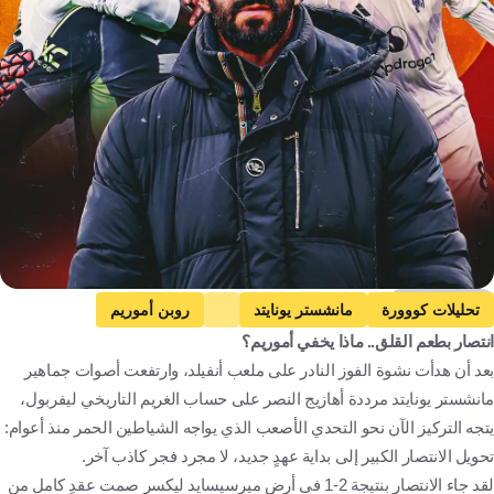
Getty Images
تحليلات كووورة
مانشستر يونايتد
روبن أموريم
انتصار بطعم القلق.. ماذا يخفي أموريم؟
الدوري الإنجليزي الممتاز
مانشستر يونايتد ضد برايتون
بعد أن هدأت نشوة الفوز النادر على ملعب أنفيلد، وارتفعت أصوات جماهير
مقالات وتقارير
كرة قدم
مانشستر يونايتد مرددة أهازيج النصر على حساب الغريم التاريخي ليفربول،
يتجه التركيز الآن نحو التحدي الأصعب الذي يواجه الشياطين الحمر منذ أعوام:
تحويل الانتصار الكبير إلى بداية عهدٍ جديد، لا مجرد فجر كاذب آخر.
لقد جاء الانتصار بنتيجة 2-1 في أرض ميرسيسايد ليكسر صمت عقدٍ كاملٍ من