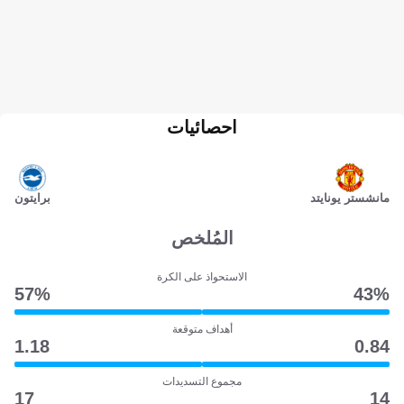
احصائيات
مانشستر يونايتد
برايتون
المُلخص
الاستحواذ على الكرة
57‎%‎
43‎%‎
أهداف متوقعة
1.18
0.84
مجموع التسديدات
17
14