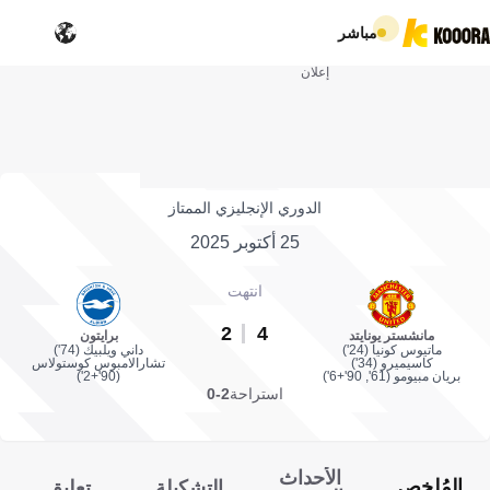
مباشر
إعلان
الدوري الإنجليزي الممتاز
25 أكتوبر 2025
انتهت
2
4
مانشستر يونايتد
برايتون
ماتيوس كونيا (24')
داني ويلبيك (74')
كاسيميرو (34')
تشارالامبوس كوستولاس
بريان مبيومو (61', 90'+6')
(90'+2')
استراحة
2-0
الأحداث
المُلخص
التشكيلة
تعليق