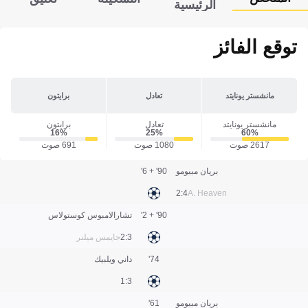
الرئيسية
توقع الفائز
مانشستر يونايتد
تعادل
برايتون
مانشستر يونايتد
تعادل
برايتون
16‎%‎
25‎%‎
60‎%‎
2617 صوت
1080 صوت
691 صوت
بريان مبيومو
90' + 6'
4:2
A. Heaven
90' + 2'
تشارالامبوس كوستولاس
3:2
جايمس ميلنر
74'
داني ويلبيك
3:1
بريان مبيومو
61'