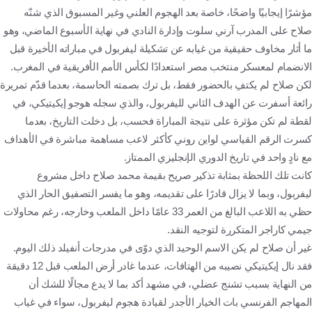
مؤشرًا إيجابيًا واضحًا، خاصة بعد الهجوم العلني وغير المسبوق الذي شنّه
صلاح على المدرب آرني سلوت وإدارة النادي في نهاية الأسبوع الماضي، وهو
ما أثار مخاوف حقيقية من غيابه عن تشكيلة ليفربول في مباراته الأخيرة قبل
الانضمام لمعسكر منتخب مصر استعدادًا لكأس الأمم الأفريقية في المغرب.
لكن صلاح لم يكتفِ بالحضور فقط، بل ترك بصمته الحاسمة، بعدما قدّم تمريرة
رائعة أسفرت عن الهدف الثاني لليفربول، والذي سجله هوجو إيكيتيكي، في
لقطة لم تكن مؤثرة على نتيجة المباراة فحسب، بل دخلت التاريخ، بعدما
كسرت الرقم القياسي لواين روني كأكثر لاعب مساهمة مباشرة في الأهداف
مع نادٍ واحد في تاريخ الدوري الإنجليزي الممتاز.
كانت تلك اللحظة بمثابة تذكير صريح بقيمة محمد صلاح داخل مشروع
ليفربول، وبما لا يزال قادرًا على تقديمه، وهو ما يفسر التصفيق الحار الذي
حظي به اللاعب البالغ من العمر 33 عامًا داخل الملعب وخارجه، رغم محاولات
جيمي كاراجر المتكررة لتوجيه النقد.
غير أن صلاح لم يكن الاسم الوحيد الذي دوّى في مدرجات أنفيلد ذلك اليوم.
فقد نال إيكيتيكي نصيبه من الهتافات، عندما غادر أرض الملعب قبل 12 دقيقة
من النهاية بسبب تشنج عضلي، في مشهد أكد بما لا يدع مجالًا للشك أن
المهاجم الفرنسي بات الخيار الأجدر لقيادة هجوم ليفربول، سواء في غياب