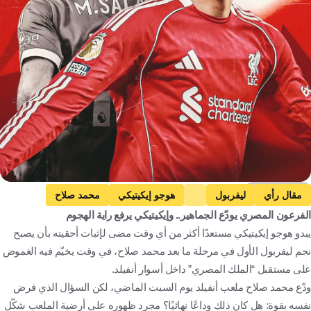
Getty Images
مقال رأي
ليفربول
هوجو إيكيتيكي
محمد صلاح
الفرعون المصري يودّع الجماهير.. وإيكيتيكي يرفع راية الهجوم
الدوري الإنجليزي الممتاز
مقالات وتقارير
يبدو هوجو إيكيتيكي مستعدًا أكثر من أي وقت مضى لإثبات أحقيته بأن يصبح
توتنهام هوتسبير ضد ليفربول
كرة قدم
نجم ليفربول الأول في مرحلة ما بعد محمد صلاح، في وقت يخيّم فيه الغموض
على مستقبل “الملك المصري” داخل أسوار أنفيلد.
ودّع محمد صلاح ملعب أنفيلد يوم السبت الماضي، لكن السؤال الذي فرض
نفسه بقوة: هل كان ذلك وداعًا نهائيًا؟ مجرد ظهوره على أرضية الملعب شكّل