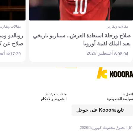
مقالات وتقارير
مقالات وتقارير
صلاح ورحلة استعادة العرش.. سيناريو تاريخي
رونالدو وم
يعيد الملك لقمة أوروبا
صلاح عن ك
6 أغسطس 2026
5 أغسطس 2026
17:29
08:04
اتصل بنا
ملفات الارتباط
سياسة الخصوصية
الشروط والاحكام
تابع Kooora على جوجل
كل الحقوق محفوظة كووورة©
2026