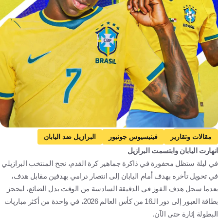
Getty Images
مقالات وتقارير
فينيسيوس جونيور
البرازيل ضد اليابان
انهارت اليابان وابتسمت البرازيل
البرازيل
اليابان
كأس العالم
البرازيل
اليابان
في ليلة ستظل محفورة في ذاكرة جماهير كرة القدم، نجح المنتخب البرازيلي
الولايات المتحدة
مصر
المغرب
الجزائر
كرة قدم
في تحويل تأخره بهدف أمام اليابان إلى انتصار درامي بهدفين مقابل هدف،
بعدما سجل هدف الفوز في الدقيقة السادسة من الوقت بدل الضائع، ليحجز
بطاقة العبور إلى دور الـ16 من كأس العالم 2026، في واحدة من أكثر مباريات
البطولة إثارة حتى الآن.