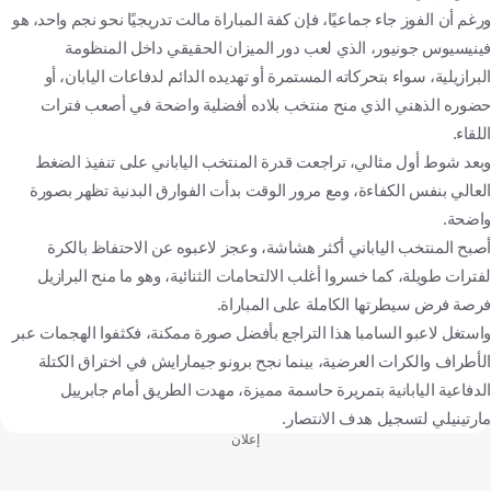
ورغم أن الفوز جاء جماعيًا، فإن كفة المباراة مالت تدريجيًا نحو نجم واحد، هو
فينيسيوس جونيور، الذي لعب دور الميزان الحقيقي داخل المنظومة
البرازيلية، سواء بتحركاته المستمرة أو تهديده الدائم لدفاعات اليابان، أو
حضوره الذهني الذي منح منتخب بلاده أفضلية واضحة في أصعب فترات
اللقاء.
وبعد شوط أول مثالي، تراجعت قدرة المنتخب الياباني على تنفيذ الضغط
العالي بنفس الكفاءة، ومع مرور الوقت بدأت الفوارق البدنية تظهر بصورة
واضحة.
أصبح المنتخب الياباني أكثر هشاشة، وعجز لاعبوه عن الاحتفاظ بالكرة
لفترات طويلة، كما خسروا أغلب الالتحامات الثنائية، وهو ما منح البرازيل
فرصة فرض سيطرتها الكاملة على المباراة.
واستغل لاعبو السامبا هذا التراجع بأفضل صورة ممكنة، فكثفوا الهجمات عبر
الأطراف والكرات العرضية، بينما نجح برونو جيمارايش في اختراق الكتلة
الدفاعية اليابانية بتمريرة حاسمة مميزة، مهدت الطريق أمام جابرييل
مارتينيلي لتسجيل هدف الانتصار.
إعلان