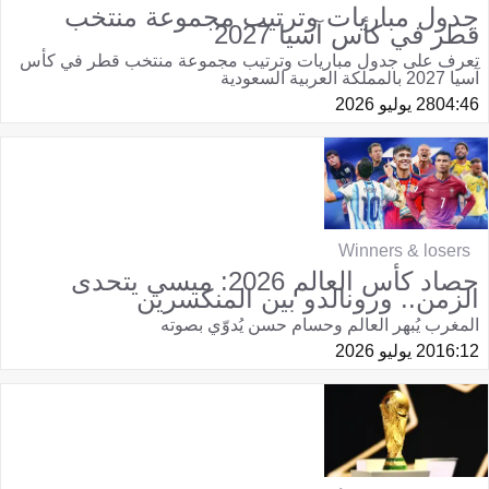
جدول مباريات وترتيب مجموعة منتخب
قطر في كأس آسيا 2027
تعرف على جدول مباريات وترتيب مجموعة منتخب قطر في كأس
آسيا 2027 بالمملكة العربية السعودية
04:46
28 يوليو 2026
Winners & losers
حصاد كأس العالم 2026: ميسي يتحدى
الزمن.. ورونالدو بين المنكسرين
المغرب يُبهر العالم وحسام حسن يُدوّي بصوته
16:12
20 يوليو 2026