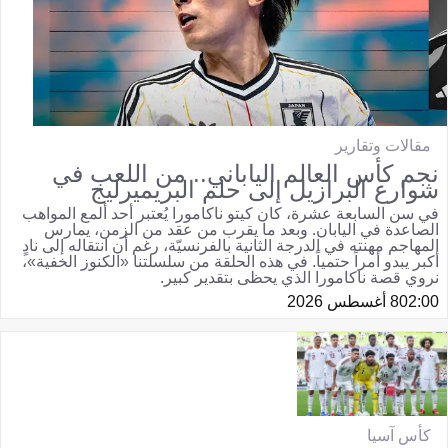
مقالات وتقارير
نجم كأس العالم الياباني.. من اللعب في
شوارع البرازيل إلى حلم البريميرليج
في سن السابعة عشرة، كان كيتو ناكامورا يُعتبر أحد ألمع المواهب
الصاعدة في اليابان. وبعد ما يقرب من عقد من الزمن، يمارس
المهاجم مهنته في الدرجة الثانية بالفرنسيّة، رغم أن انتقاله إلى نادٍ
أكبر يبدو أمراً حتمياً. في هذه الحلقة من سلسلتنا «الكنوز الخفية»،
نروي قصة ناكامورا الذي يحظى بتقدير كبير.
02:00
8 أغسطس 2026
كأس آسيا