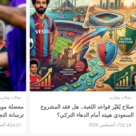
مقالات وتقارير
مقالات وتقارير
صلاح يُغَيّر قواعد اللعبة.. هل فقد المشروع
معضلة مورين
السعودي هيبته أمام الدهاء التركي؟
ترسانة النج
7 أغسطس 2026
6 أغسطس 2026
14:57
02:19