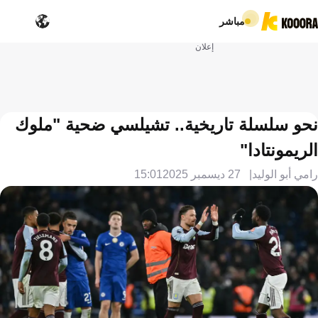
مباشر
إعلان
نحو سلسلة تاريخية.. تشيلسي ضحية "ملوك
الريمونتادا"
رامي أبو الوليد
27 ديسمبر 2025
15:01