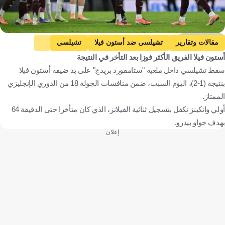
Getty Images
مقالات وتقارير
تشيلسي ضد أستون فيلا
تشيلسي
أستون فيلا الفريق الأكثر فوزا بعد التأخر في النتيجة
أستون فيلا
الدوري الإنجليزي الممتاز
أولي واتكينز
سقط تشيلسي داخل ملعبه "ستامفورد بريدج" على يد ضيفه أستون فيلا
ريس جيمس
أوناي إيمري
إنجلترا
إسبانيا
كرة قدم
بنتيجة (1-2)، اليوم السبت، ضمن منافسات الجولة 18 من الدوري الإنجليزي
الممتاز.
أولي واتكينز تكفل بتسجيل ثنائية الفيلانز، الذي كان متأخرا حتى الدقيقة 64
بهدف جواو بيدرو.
إعلان