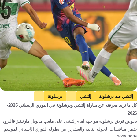
Getty Images
إلتشي ضد برشلونة
إلتشي
برشلونة
كل ما تريد معرفته عن مباراة إلتشي وبرشلونة في الدوري الإسباني 2025-
الدوري الإسباني
إسبانيا
كرة قدم
2026
يخوض فريق برشلونة مواجهة أمام إلتشي على ملعب مانويل مارتينيز فاليرو،
ضمن منافسات الجولة الثانية والعشرين من بطولة الدوري الإسباني لموسم
2025-2026.