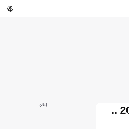
إعلان
موعد قرعة ملحق دور الـ 16 فى دوري أبطال أوروبا 2025-2026 ..