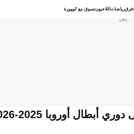
فرق
رياضات
اللاعبون
تسوق مع كووورة
إعلان