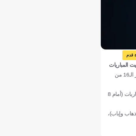
 قدم
بعد نهاية مرحلة دور المجموعات في دوري أبطال أوروبا 2024-2025، يتطلع عشاق كرة القدم حول العالم لبدء الملحق المؤهل لدور الـ16 من
وتعد النسخة الحالية هي الثانية في النظام الجديد لدوري أبطال أوروبا، حيث يخوض كل فريق من الـ36 المشاركين في البطولة 8 مباريات (أمام 8
تاسع وحتى الـ24 منافسات الملحق (من ذهاب وإياب)،