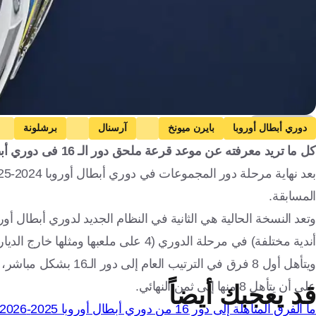
Getty Images
دوري أبطال أوروبا
بايرن ميونخ
آرسنال
برشلونة
كل ما تريد معرفته عن موعد قرعة ملحق دور الـ 16 فى دوري أبطال أوروبا 2025-2026 والقنوات الناقلة والمنتخبات المتأهلة وتوقيت المباريات
المسابقة.
أندية مختلفة) في مرحلة الدوري (4 على ملعبها ومثلها خارج الديار).
على أن يتأهل 8 منها إلى ثمن النهائي.
قد يعجبك أيضاً
ما الفرق المتأهلة إلى دور 16 من دوري أبطال أوروبا 2025-2026؟