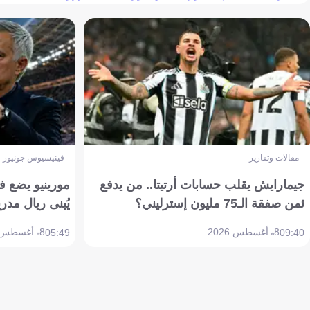
مقالات وتقارير
فينيسيوس جونيور
جيمارايش يقلب حسابات أرتيتا.. من يدفع
مورينيو يضع ف
ثمن صفقة الـ75 مليون إسترليني؟
يُبنى ريال مدري
8 أغسطس 2026
8 أغسطس 2026
05:49
09:40