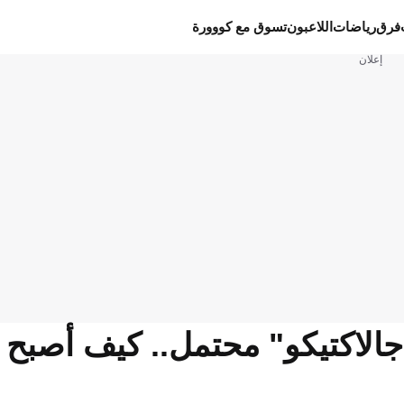
فرق
رياضات
اللاعبون
تسوق مع كووورة
إعلان
جالاكتيكو" محتمل.. كيف أصبح 