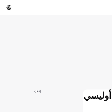
إعلان
أوليسي