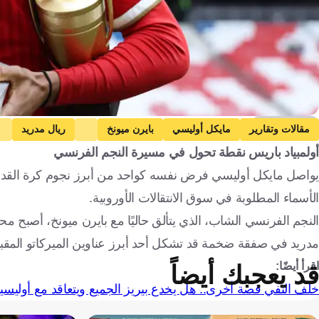
Getty Images
مقالات وتقارير
مايكل أوليسي
بايرن ميونخ
ريال مدريد
أولمبياد باريس نقطة تحول في مسيرة النجم الفرنسي
السنغال
كأس العالم
فرنسا
ألمانيا
إسبانيا
إنجلترا
يواصل مايكل أوليسي فرض نفسه كواحد من أبرز نجوم كرة القدم 
الأسماء المطلوبة في سوق الانتقالات الأوروبية.
النجم الفرنسي الشاب، الذي يتألق حاليًا مع بايرن ميونخ، أصبح محو
مدريد في صفقة ضخمة قد تشكل أحد أبرز عناوين الميركاتو المقب
اقرأ أيضًا:
قد يعجبك أيضاً
خلف النفي قصة أخرى.. هل يخدع بيريز الجميع ويتعاقد مع أوليسي