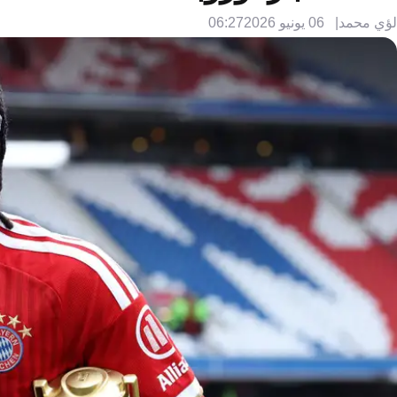
لؤي محمد
06 يونيو 2026
06:27