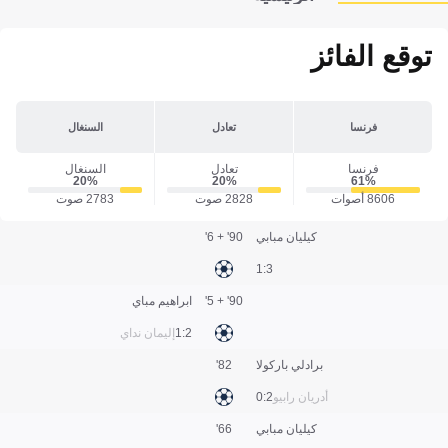
توقع الفائز
فرنسا
تعادل
السنغال
فرنسا
تعادل
السنغال
20‎%‎
20‎%‎
61‎%‎
8606 أصوات
2828 صوت
2783 صوت
كيليان مبابي
90' + 6'
3:1
90' + 5'
ابراهيم مباي
2:1
إليمان نداي
برادلي باركولا
82'
أدريان رابيو
2:0
كيليان مبابي
66'