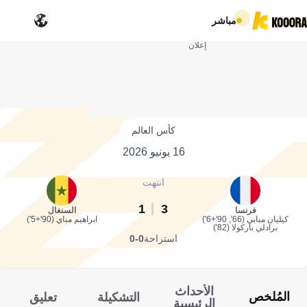
مباشر
إعلان
كأس العالم
16 يونيو 2026
انتهت
1
3
فرنسا
السنغال
كيليان مبابي (66', 90'+6')
ابراهيم مباي (90'+5')
برادلي باركولا (82')
استراحة
0-0
الأحداث
المُلخص
التشكيلة
تعليق
الرئيسية