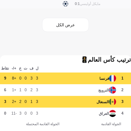
مايكل أوليسي
1:0
عرض الكل
ترتيب كأس العالم
ل
ف
ت
خ
+/-
نقاط
9
+8
0
0
3
3
1
فرنسا
6
+1
1
0
2
3
2
النرويج
3
+2
2
0
1
3
3
السنغال
0
-11
3
0
0
3
4
العراق
الجولة القادمة
الجولة القادمة المحتملة