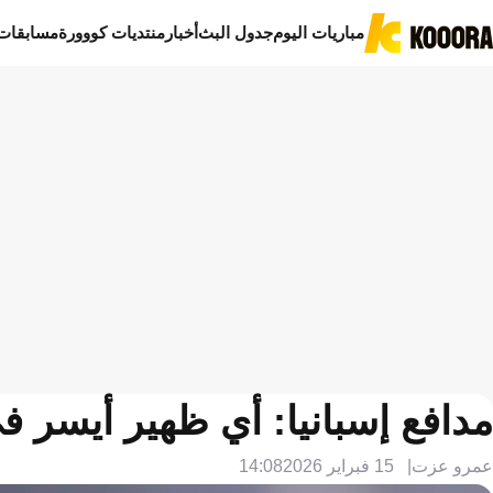
مباريات اليوم
جدول البث
أخبار
منتديات كووورة
مسابقات
مدافع إسبانيا: أي ظهير أيسر ف
عمرو عزت
15 فبراير 2026
14:08