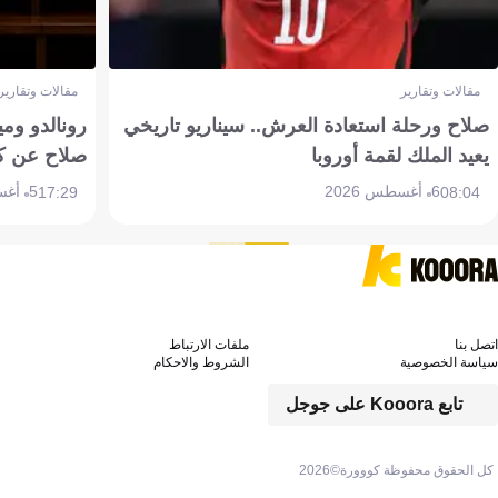
مقالات وتقارير
مقالات وتقارير
صلاح ورحلة استعادة العرش.. سيناريو تاريخي
رونالدو وم
يعيد الملك لقمة أوروبا
صلاح عن ك
6 أغسطس 2026
5 أغسطس 2026
17:29
08:04
اتصل بنا
ملفات الارتباط
سياسة الخصوصية
الشروط والاحكام
تابع Kooora على جوجل
كل الحقوق محفوظة كووورة©
2026