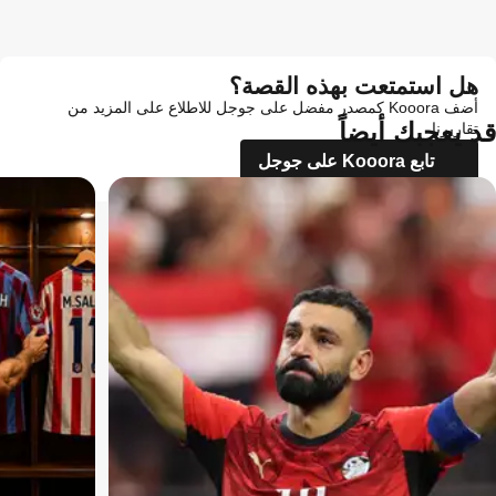
هل استمتعت بهذه القصة؟
أضف Kooora كمصدر مفضل على جوجل للاطلاع على المزيد من
قد يعجبك أيضاً
تقاريرنا
تابع Kooora على جوجل