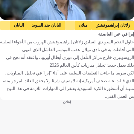
Getty Images
زلاتان إبراهيموفيتش
ميلان
اليابان ضد السويد
اليابان
إبرا في عين العاصفة
السويد
كأس العالم
السويد
إيطاليا
اليابان
حاول النجم السويدي السابق زلاتان إبراهيموفيتش الهروب من الأجواء السلبية
الولايات المتحدة
كرة قدم
التي أحاطت به في نادي ميلان عقب الموسم الفاشل الذي انتهي
الروسونيري خارج مراكز التأهل إلى دوري أبطال أوروبا، واعتقد أنه نجح في
ذلك بعمل جديد: تحليل مباريات كأس العالم 2026.
لكن سريعا ما جاءت التعليقات السلبية على أداء "إبرا" في تحليل المباريات،
الذي قالت عنه صحف أمريكية إنه لا يضيف شيئا ولا يحقق العائد المرجو منه،
مبينة أن أسطورة الكرة السويدية يفتقر إلى المهارات اللازمة في هذا النوع
من العمل الفني.
إعلان