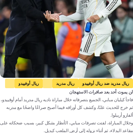
Getty Images
ريال مدريد ضد ريال أوفييدو
ريال مدريد
ريال أوفييدو
لن يموت أحد بعد صافرات الاستهجان
الدوري الإسباني
كيليان مبابي
ألفارو أربيلوا
تشابي ألونسو
فاجأ كيليان مبابي، الجميع بتصرفاته خلال مباراة ناديه ريال مدريد أمام أوفييدو،
إسبانيا
كرة قدم
ثم خرج للحديث علنًا، وكشف كل أوراقه فيما أصبح صراعًا واضحًا مع مدربه
ألفارو أربيلوا.
وخلال المباراة، لفتت تصرفات مبابي، الأنظار بشكل كبير، بسبب ضحكاته على
مقاعد البدلاء، ثم أثناء نزوله إلى أرض الملعب كبديل.