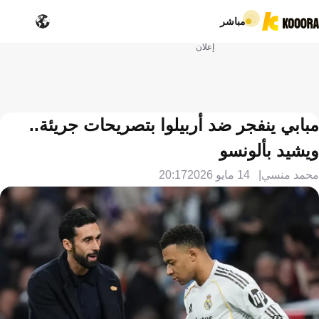
مباشر
إعلان
مبابي ينفجر ضد أربيلوا بتصريحات جريئة..
ويشيد بألونسو
محمد منسي
14 مايو 2026
20:17