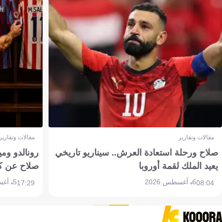
مقالات وتقارير
مقالات وتقارير
صلاح ورحلة استعادة العرش.. سيناريو تاريخي
رونالدو وم
يعيد الملك لقمة أوروبا
صلاح عن ك
6 أغسطس 2026
5 أغسطس 2026
17:29
08:04