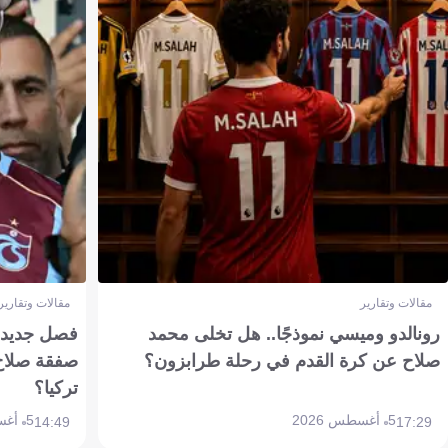
مقالات وتقارير
مقالات وتقارير
رونالدو وميسي نموذجًا.. هل تخلى محمد
فصل جديد بم
صلاح عن كرة القدم في رحلة طرابزون؟
صفقة صلاح
تركيا؟
5 أغسطس 2026
5 أغسطس 2026
14:49
17:29