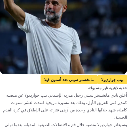
Getty Images
بيب جوارديولا
مانشستر سيتي ضد أستون فيلا
حقبة ذهبية غير مسبوقة
مانشستر سيتي
أستون فيلا
الدوري الإنجليزي الممتاز
أعلن نادي مانشستر سيتي رحيل مدربه الإسباني بيب جوارديولا عن منصبه
إسبانيا
إنجلترا
مصر
المغرب
كرة قدم
كمدير فني للفريق الأول، وذلك بعد مسيرة تاريخية امتدت لعشر سنوات
كاملة، شهد خلالها النادي واحدة من أزهى فتراته على الإطلاق في كرة القدم
الحديثة.
وسيغادر جوارديولا منصبه خلال فترة الانتقالات الصيفية المقبلة، بعدما تولى