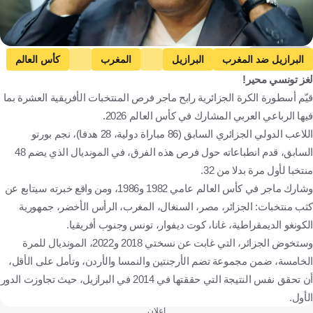
Getty Images
البرازيل ضد المغرب
البرازيل
المغرب
كأس العالم
لغز تونسي محير!
الأرجنتين ضد الجزائر
الأرجنتين
الجزائر
قيّم أسطورة الكرة الجزائرية رابح ماجر فرص المنتخبات الأفريقية العشرة بما
الأردن ضد الجزائر
الأردن
بلجيكا ضد مصر
بلجيكا
فيها الرباعي العربي المشارك في كأس العالم 2026.
مصر
مصر ضد إيران
إيران
السويد ضد تونس
اللاعب الدولي الجزائري السابق (86 مباراة دولية، 28 هدفا)، نجم بورتو
السويد
تونس
تونس ضد هولندا
هولندا
السابق، قدم انطباعاته حول فرص هذه الفرق، في المونديال الذي يضم 48
منتخبا لأول مرة بدلا من 32.
البرازيل
المغرب
الولايات المتحدة
الأرجنتين
الجزائر
وشارك ماجر في كأس العالم عامي 1982 و1986، ومن واقع خبرته سيتابع عن
الأردن
بلجيكا
مصر
إيران
السويد
تونس
المكسيك
كثب منتخبات: الجزائر، مصر، السنغال، المغرب، الرأس الأخضر، جمهورية
هولندا
كرة قدم
الكونغو الديمقراطية، غانا، كوت ديفوار، تونس وجنوب أفريقيا.
وستخوض الجزائر، التي غابت عن نسختي 2018 و2022، المونديال للمرة
الخامسة، ضمن مجموعة تضم الأرجنتين والنمسا والأردن، وتأمل على الأقل،
أن تحقق نفس النتيجة التي حققتها في 2014 في البرازيل، حيث تجاوزت الدور
الأول.
إعلان