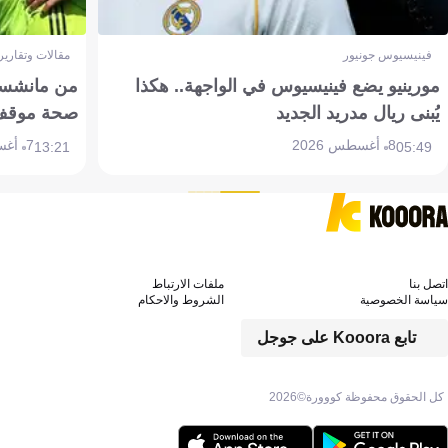
فينيسيوس جونيور
مقالات وتقارير
مورينيو يضع فينيسيوس في الواجهة.. هكذا
من مانشستر
يُبنى ريال مدريد الجديد
صحة موقف تين 
8 أغسطس 2026
7 أغسطس 2026
13:21
05:49
اتصل بنا
ملفات الارتباط
سياسة الخصوصية
الشروط والاحكام
تابع Kooora على جوجل
كل الحقوق محفوظة كووورة©
2026