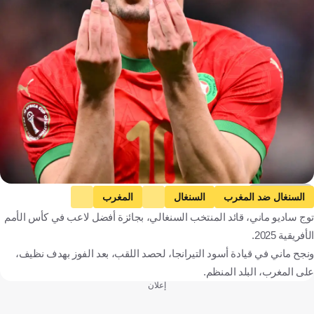
Getty Images
السنغال ضد المغرب
السنغال
المغرب
توج ساديو ماني، قائد المنتخب السنغالي، بجائزة أفضل لاعب في كأس الأمم
كأس أمم إفريقيا
ساديو ماني
براهيم دياز
السنغال
المغرب
الأفريقية 2025.
كرة قدم
ونجح ماني في قيادة أسود التيرانجا، لحصد اللقب، بعد الفوز بهدف نظيف،
على المغرب، البلد المنظم.
إعلان