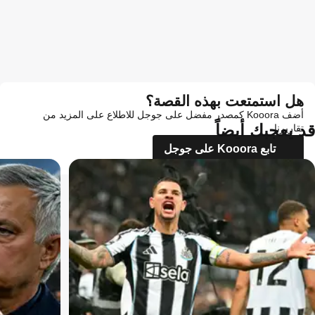
هل استمتعت بهذه القصة؟
أضف Kooora كمصدر مفضل على جوجل للاطلاع على المزيد من
قد يعجبك أيضاً
تقاريرنا
تابع Kooora على جوجل