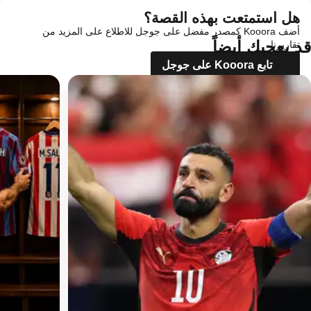
هل استمتعت بهذه القصة؟
أضف Kooora كمصدر مفضل على جوجل للاطلاع على المزيد من
قد يعجبك أيضاً
تقاريرنا
تابع Kooora على جوجل