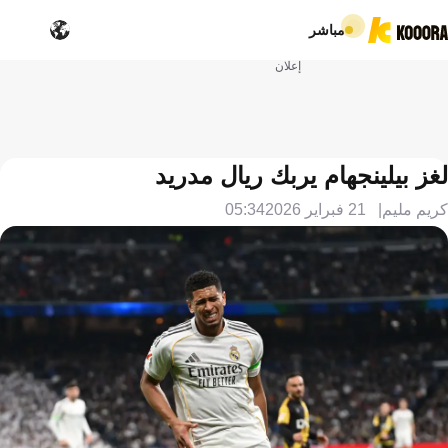
مباشر
إعلان
لغز بيلينجهام يربك ريال مدريد
كريم مليم
21 فبراير 2026
05:34