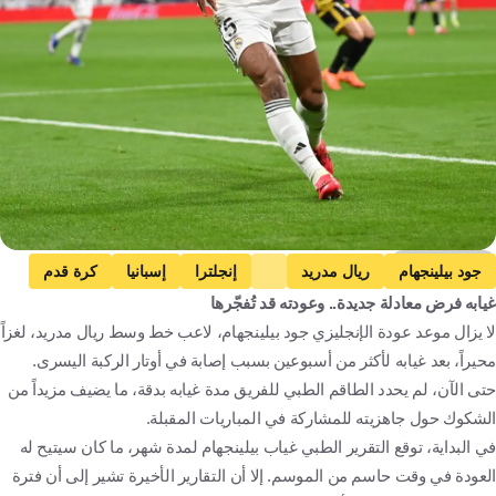
Getty Images
جود بيلينجهام
ريال مدريد
إنجلترا
إسبانيا
كرة قدم
غيابه فرض معادلة جديدة.. وعودته قد تُفجّرها
لا يزال موعد عودة الإنجليزي جود بيلينجهام، لاعب خط وسط ريال مدريد، لغزاً
محيراً، بعد غيابه لأكثر من أسبوعين بسبب إصابة في أوتار الركبة اليسرى.
حتى الآن، لم يحدد الطاقم الطبي للفريق مدة غيابه بدقة، ما يضيف مزيداً من
الشكوك حول جاهزيته للمشاركة في المباريات المقبلة.
في البداية، توقع التقرير الطبي غياب بيلينجهام لمدة شهر، ما كان سيتيح له
العودة في وقت حاسم من الموسم. إلا أن التقارير الأخيرة تشير إلى أن فترة