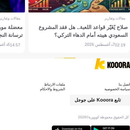
مقالات وتقارير
مقالات وتقارير
صلاح يُغَيّر قواعد اللعبة.. هل فقد المشروع
معضلة مورين
السعودي هيبته أمام الدهاء التركي؟
ترسانة النج
7 أغسطس 2026
6 أغسطس 2026
14:57
02:19
اتصل بنا
ملفات الارتباط
سياسة الخصوصية
الشروط والاحكام
تابع Kooora على جوجل
كل الحقوق محفوظة كووورة©
2026