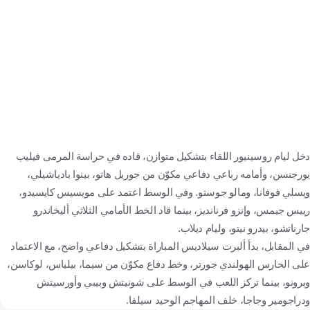
دخل ليام روسينيور اللقاء بتشكيل متوازن، قاده في حراسة المرمى فيليب
يورجنسن، وأمامه رباعي دفاعي مكوّن من جوريل هاتو، بينوا بادياشيلي،
ويسلي فوفانا، ومالو جوستو. وفي الوسط اعتمد على مويسيس كايسيدو،
رييس جيمس، وإنزو فرنانديز، بينما قاد الخط الأمامي الثلاثي أليخاندرو
جارناتشو، بيدرو نيتو، وليام ديلاب.
في المقابل، بدأ ألبرت سيلاديس المباراة بتشكيل دفاعي واضح، مع الاعتماد
على الحارس الهولندي جورتر، وخط دفاع مكوّن من سيما، بيلياس، لوكاسن،
وبرونو، بينما تركز اللعب في الوسط على شونيتش وبيبي وأورسيتش
ودراجومير وجاجا، خلف المهاجم الوحيد سيلفا.