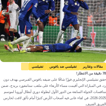
Getty Images
مقالات وتقارير
تشيلسي ضد بافوس
تشيلسي
78 دقيقة من الانتظار!
بافوس
دوري أبطال أوروبا
مويسيس كايسيدو
إنجلترا
حقق تشيلسي الإنجليزي فوزًا شاقًا على ضيفه بافوس القبرصي بهدف دون
قبرص
الإكوادور
كرة قدم
رد، في المباراة التي أقيمت مساء الأربعاء على ملعب ستامفورد بريدج، ضمن
منافسات الجولة السابعة من الدور الأول لبطولة دوري أبطال أوروبا لموسم
2025-2026، في لقاء عانى فيه أصحاب الأرض كثيرًا أمام تألق لافت لحارس
الفريق الضيف.