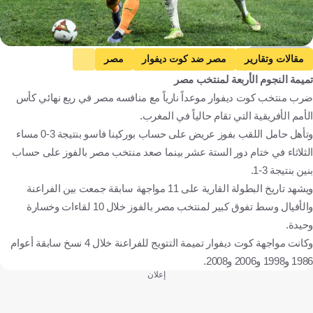
Getty Images
مقالات وتقارير
مصر ضد كوت ديفوار
مصر
تميمة النجوم الأربعة لمنتخب مصر
كأس أمم إفريقيا
مصر
المغرب
كرة قدم
ضرب منتخب كوت ديفوار موعداً نارياً مع منافسه مصر في ربع نهائي كأس
الأمم الأفريقية التي تقام حالياً في المغرب.
وتأهل حامل اللقب بفوز عريض على حساب بوركينا فاسو بنتيجة 3-0 مساء
الثلاثاء في ختام دور الستة عشر بينما صعد منتخب مصر بالفوز على حساب
بنين بنتيجة 3-1.
ويشهد تاريخ البطولة القارية على 11 مواجهة سابقة جمعت بين الفراعنة
والأفيال وسط تفوق كبير لمنتخب مصر بالفوز خلال 10 لقاءات وخسارة
وحيدة.
وكانت مواجهة كوت ديفوار تميمة التتويج للفراعنة خلال 4 نسخ سابقة أعوام
1986 و1998 و2006 و2008.
إعلان