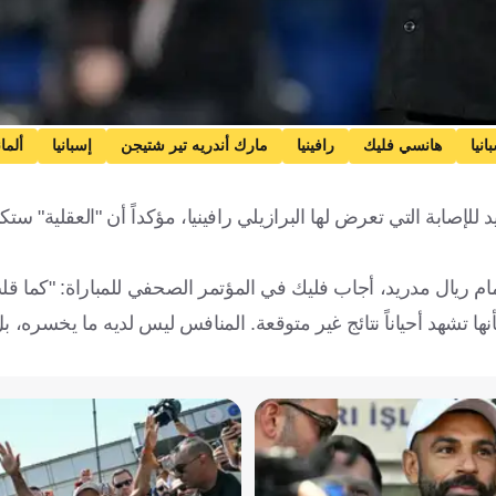
نيا
هانسي فليك
رافينيا
مارك أندريه تير شتيجن
إسبانيا
ألمان
لإصابة التي تعرض لها البرازيلي رافينيا، مؤكداً أن "العقلية" ستك
ام ريال مدريد، أجاب فليك في المؤتمر الصحفي للمباراة: "كما ق
لأنها تشهد أحياناً نتائج غير متوقعة. المنافس ليس لديه ما يخسره،