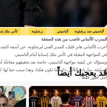
Getty Images
ألباسيتي ضد برشلونة
ألباسيتي
برشلونة
كأس ملك إسبا
المدرب الألماني غاضب من هذه الصفقة
كرة قدم
أعرب الألماني هانز فليك، المدير الفني لبرشلونة، عن أسفه الشديد ل
في المواجهة المقبلة في كأس ملك إسبانيا أمام ألباسيتي.
وبسؤاله عن كيفية مواجهة ألباسيتي، خاصة بعد تحقيقهم مفاجأة أم
السابقة، مباريات الكأس دائماً ما تكون هكذا، وهذا سبب حبنا لها؛ 
قد يعجبك أيضاً
أجل الفوز فقط".