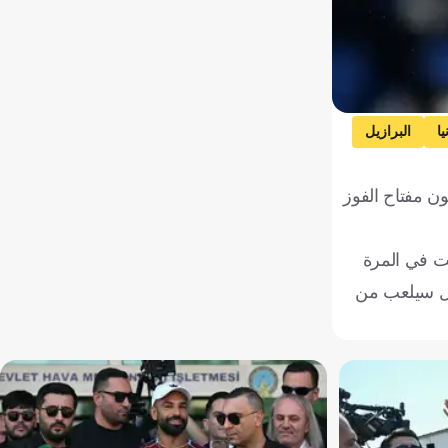
يا
البرازيل
ون مفتاح الفوز
لت في المرة
 بل سيلعب من