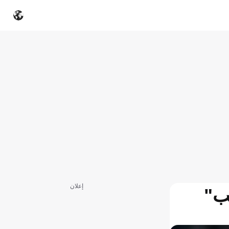
إعلان
عب"