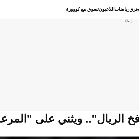
فرق
رياضات
اللاعبون
تسوق مع كووورة
إعلان
خ الريال".. ويثني على "المر