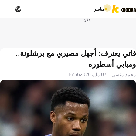
مباشر
إعلان
فاتي يعترف: أجهل مصيري مع برشلونة..
ومبابي أسطورة
محمد منسي
07 مايو 2026
16:56