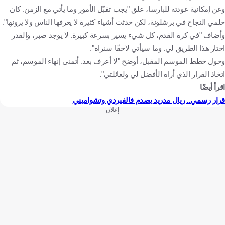
وعن إمكانية عودته للبارسا، علق "يجب تقبّل الأمور وما يأتي مع الزمن. كان
حلمي النجاح في برشلونة، لكن حدثت أشياء كثيرة لا يعرفها الناس ولا يرونها".
وأضاف "في كرة القدم، كل شيء يسير بسرعة كبيرة. لا يوجد صبر، والقدر
اختار هذا الطريق لي. وما سيأتي لاحقًا سنراه".
وحول خطط الموسم المقبل، أوضح "لا أعرف بعد. أتمنى إنهاء الموسم، ثم
اتخاذ القرار الذي أراه الأفضل لي ولعائلتي".
اقرأ أيضًا
قرار رسمي.. ريال مدريد يصدم فالفيردي وتشواميني
إعلان