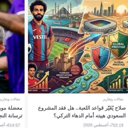
مقالات وتقارير
مقالات وتقارير
صلاح يُغَيّر قواعد اللعبة.. هل فقد المشروع
معضلة مورين
السعودي هيبته أمام الدهاء التركي؟
ترسانة النج
7 أغسطس 2026
6 أغسطس 2026
14:57
02:19