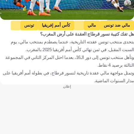
Getty Images
مالي ضد تونس
مالي
كأس أمم إفريقيا
تونس
هل تفك كتيبة نسور قرطاج العقدة على أرض المغرب؟
مالي
المغرب
تونس
كرة قدم
يتحدى منتخب تونس عقدته التاريخية، عندما يصطدم بمنتخب مالي، يوم
السبت المقبل، في ثمن نهائي كأس أمم أفريقيا 2025 بالمغرب.
وتأهل منتخب تونس إلى دور الـ16، بعدما احتل المركز الثاني في المجموعة
الثالثة برصيد 4 نقاط.
وتمثل مواجهة مالي عقدة تاريخية لنسور قرطاج، في بطولة أمم أفريقيا على
مدار السنوات الماضية.
إعلان