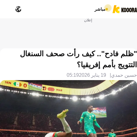
مباشر
إعلان
"ظلم فادح".. كيف رأت صحف السنغال
التتويج بأمم إفريقيا؟
حسين حمدي
19 يناير 2026
05:19