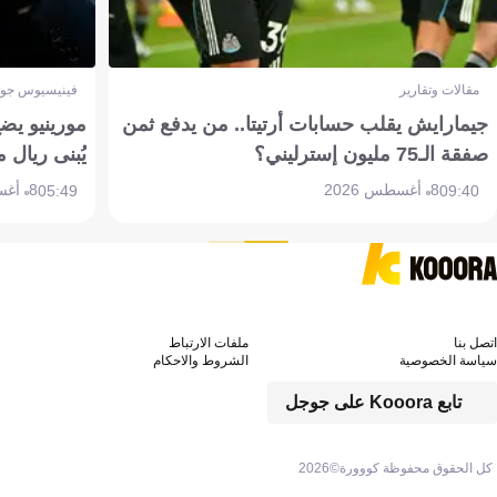
مقالات وتقارير
فينيسيوس جون
جيمارايش يقلب حسابات أرتيتا.. من يدفع ثمن
مورينيو يض
صفقة الـ75 مليون إسترليني؟
يُبنى ريال 
8 أغسطس 2026
8 أغسطس 2026
05:49
09:40
اتصل بنا
ملفات الارتباط
سياسة الخصوصية
الشروط والاحكام
تابع Kooora على جوجل
كل الحقوق محفوظة كووورة©
2026