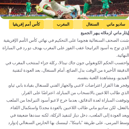
Getty Images
ساديو ماني
السنغال
المغرب
كأس أمم إفريقيا
إيثار ماني لزملائه يبهر الجميع
السنغال
المغرب
كرة قدم
شنت الصحف السنغالية هجوما على التحكيم في نهائي كأس الأمم الإفريقية
الذي توج به أسود الترانيجا عقب الفوز على المغرب بهدف دو رد في المباراة
النهائية.
واحتسب الحكم الكونغولي جون جاك نيدالا، ركلة جزاء لمنتخب المغرب في
الدقيقة الأخيرة من الوقت بدل الضائع، أمام السنغال، بعد العودة لتقنية
الفيديو، ومشاهدة اللعبة بنفسه.
وفجر هذا القرار اعتراضات لاعبي والجهاز الفني للسنغال بقيادة بابي ثياو،
الذي طالب اللاعبين بالانسحاب من المباراة، اعتراضًا على القرار.
وتوقفت المباراة لعدة الدقائق، بعدما خرج لاعبو أسود التيرانجا من الملعب
بالفعل، لكن ساديو ماني طالب اللاعبين بالعودة مجددًا واستكمال اللقاء.
وبعد العودة إلى الملعب، دخل دياز لتنفيذ الركلة، لكنه سددها ضعيفة في
وسط المرمى، على طريقة "بانينكا"، ليمسك بها الحارس السنغالي إدوارد