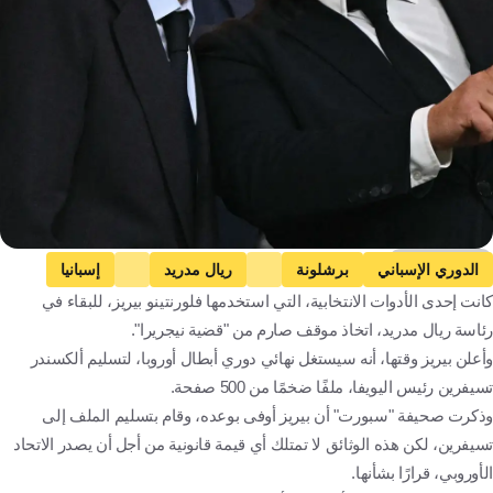
Getty Images
الدوري الإسباني
برشلونة
ريال مدريد
إسبانيا
كانت إحدى الأدوات الانتخابية، التي استخدمها فلورنتينو بيريز، للبقاء في
كرة قدم
رئاسة ريال مدريد، اتخاذ موقف صارم من "قضية نيجريرا".
وأعلن بيريز وقتها، أنه سيستغل نهائي دوري أبطال أوروبا، لتسليم ألكسندر
تسيفرين رئيس اليويفا، ملفًا ضخمًا من 500 صفحة.
وذكرت صحيفة "سبورت" أن بيريز أوفى بوعده، وقام بتسليم الملف إلى
تسيفرين، لكن هذه الوثائق لا تمتلك أي قيمة قانونية من أجل أن يصدر الاتحاد
الأوروبي، قرارًا بشأنها.