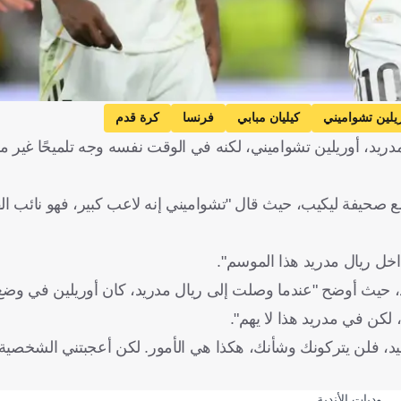
يلين تشواميني
كيليان مبابي
فرنسا
كرة قدم
دريد، أوريلين تشواميني، لكنه في الوقت نفسه وجه تلميحًا غير م
صحيفة ليكيب، حيث قال "تشواميني إنه لاعب كبير، فهو نائب القا
داخل ريال مدريد هذا الموسم".
يد، حيث أوضح "عندما وصلت إلى ريال مدريد، كان أوريلين في و
كن في مدريد هذا لا يهم".
د، فلن يتركونك وشأنك، هكذا هي الأمور. لكن أعجبتني الشخصية ا
وديات الأندية