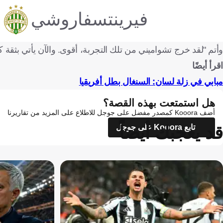
فيرينتسفاروشي
وأتم "لقد خرج تشواميني من تلك التجربة، أقوى. والآن يأتي بثقة كب
اقرأ أيضًا
مبابي في زلة لسان: السنغال بطل أفريقيا
هل استمتعت بهذه القصة؟
أضف Kooora كمصدر مفضل على جوجل للاطلاع على المزيد من تقاريرنا
قد يعجبك أيضاً
تابع Kooora على جوجل