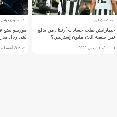
مقالات وتقارير
فينيسيوس جونيور
جيمارايش يقلب حسابات أرتيتا.. من يدفع
مورينيو يضع ف
ثمن صفقة الـ75 مليون إسترليني؟
يُبنى ريال مدري
8 أغسطس 2026
8 أغسطس 2026
05:49
09:40