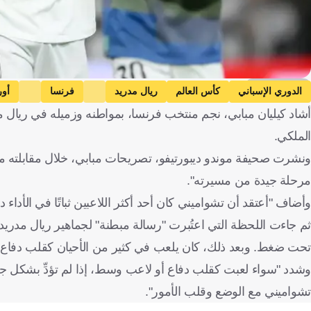
Getty Images
الدوري الإسباني
كأس العالم
ريال مدريد
فرنسا
أور
أشاد كيليان مبابي، نجم منتخب فرنسا، بمواطنه وزميله في ريال م
الملكي.
ونشرت صحيفة موندو ديبورتيفو، تصريحات مبابي، خلال مقابلته مع 
مرحلة جيدة من مسيرته".
وأضاف "أعتقد أن تشواميني كان أحد أكثر اللاعبين ثباتًا في الأداء 
ثم جاءت اللحظة التي اعتُبرت "رسالة مبطنة" لجماهير ريال مدر
تحت ضغط. وبعد ذلك، كان يلعب في كثير من الأحيان كقلب دفاع، ل
وشدد "سواء لعبت كقلب دفاع أو لاعب وسط، إذا لم تؤدِّ بشكل جي
تشواميني مع الوضع وقلب الأمور".