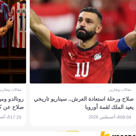
مقالات وتقارير
مقالات وتقارير
صلاح ورحلة استعادة العرش.. سيناريو تاريخي
رونالدو وم
يعيد الملك لقمة أوروبا
صلاح عن ك
6 أغسطس 2026
5 أغسطس 2026
17:29
08:04