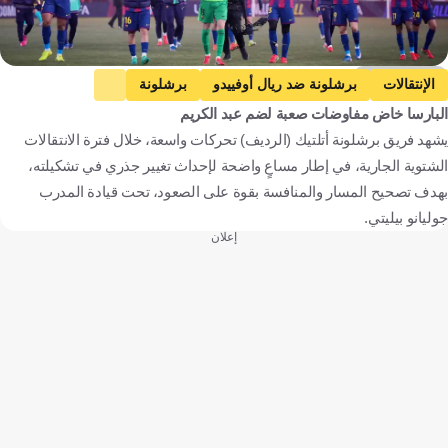
Getty Images
الإنتقالات
برشلونة ضد ريال أوفييدو
برشلونة
البارسا خاض مفاوضات صعبة لضم عبد الكريم
ريال أوفييدو
الدوري الإسباني
برشلونة ضد كوبنهاجن
يشهد فريق برشلونة أتلتيك (الرديف) تحركات واسعة، خلال فترة الانتقالات
كوبنهاجن
دوري أبطال أوروبا
حمزة عبد الكريم
الشتوية الجارية، في إطار مساعٍ واضحة لإحداث تغيير جذري في تشكيلته،
محمد صلاح
بورنموث ضد ليفربول
بورنموث
ليفربول
بهدف تصحيح المسار والمنافسة بقوة على الصعود، تحت قيادة المدرب
الدوري الإنجليزي الممتاز
ليفربول ضد كاراباج
كاراباج
جوليانو بيليتي.
إعلان
إسبانيا
الدانمرك
مصر
إنجلترا
أذربيجان
كرة قدم