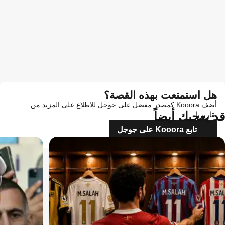
هل استمتعت بهذه القصة؟
أضف Kooora كمصدر مفضل على جوجل للاطلاع على المزيد من
قد يعجبك أيضاً
تقاريرنا
تابع Kooora على جوجل