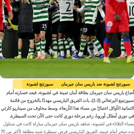
Getty Images
سبورتنج لشبونة ضد باريس سان جيرمان
سبورتنج لشبونة
أضاع باريس سان جيرمان بطاقة أمان ثمينة في لشبونة، فبعد خسارته أمام
باريس سان جيرمان
دوري أبطال أوروبا
البرتغال
فرنسا
سبورتينغ البرتغالي (2-1)، بات الفريق الباريسي مهددًا بالخروج من قائمة
كرة قدم
الثمانية الأوائل اعتبارًا من مساء هذا الأربعاء، وسط مخاوف من سيناريو كارثي
في دوري أبطال أوروبا، رغم مرحلة دوري كانت حتى الآن تحت السيطرة.
مساء الثلاثاء في لشبونة، شاهد باريس سان جيرمان مباراة كانت في متناول
يده تتبخر أمام عينيه. الفريق الباريسي فرض سيطرة شبه مطلقة لأكثر من 70