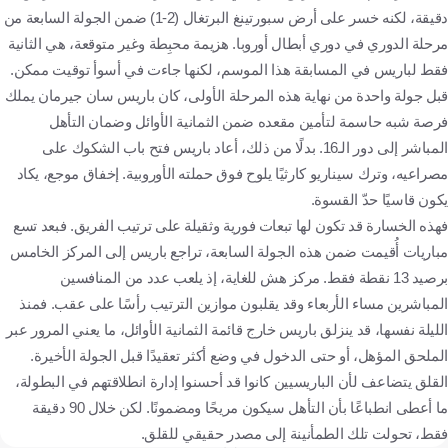
دقيقة، لكنه خسر على أرض سبورتينغ البرتغال (2-1) ضمن الجولة السابعة من
مرحلة الدوري في دوري أبطال أوروبا. هزيمة محبِطة وغير متوقعة، هي الثانية
فقط لباريس في المسابقة هذا الموسم، لكنها جاءت في أسوأ توقيت ممكن.
قبل جولة واحدة من نهاية هذه المرحلة الأولى، كان باريس سان جيرمان يملك
فرصة شبه حاسمة لتأمين مقعده ضمن الثمانية الأوائل وضمان التأهل
المباشر إلى دور الـ16. بدلًا من ذلك، أعاد باريس فتح باب الشكوك على
مصراعيه، وترك سيناريو كارثيًا يلوح فوق حملته الأوروبية. إخفاق موجع، يكاد
يكون قاسيًا حدّ القسوة.
فهذه الخسارة قد تكون لها تبعات فورية وثقيلة على ترتيب الفريق. فبعد تسع
مباريات أُقيمت ضمن هذه الجولة السابعة، تراجع باريس إلى المركز الخامس
برصيد 13 نقطة فقط. مركز هش للغاية، إذ يلعب عدد من المنافسين
المباشرين مساء الأربعاء وقد يقلبون موازين الترتيب رأسًا على عقب. فمنذ
الليلة نفسها، قد ينزلق باريس خارج قائمة الثمانية الأوائل، ما يعني المرور عبر
الملحق المؤهل، أو حتى الدخول في وضع أكثر تعقيدًا قبل الجولة الأخيرة.
القلق يتضاعف لأن الباريسيين كانوا قد أحسنوا إدارة انطلاقتهم في البطولة،
ما أعطى انطباعًا بأن التأهل سيكون مريحًا ومضمونًا. لكن خلال 90 دقيقة
فقط، تحولت تلك الطمأنينة إلى مصدر حقيقي للقلق.