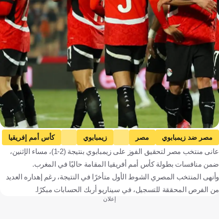
مصر ضد زيمبابوي
مصر
زيمبابوي
كأس أمم إفريقيا
عانى منتخب مصر لتحقيق الفوز على زيمبابوي بنتيجة (2-1)، مساء الإثنين،
محمد صلاح
عمر مرموش
مصر
زيمبابوي
المغرب
ضمن منافسات بطولة كأس أمم أفريقيا المقامة حاليًا في المغرب.
كرة قدم
وأنهى المنتخب المصري الشوط الأول متأخرًا في النتيجة، رغم إهداره العديد
من الفرص المحققة للتسجيل، في سيناريو أربك الحسابات مبكرًا.
إعلان