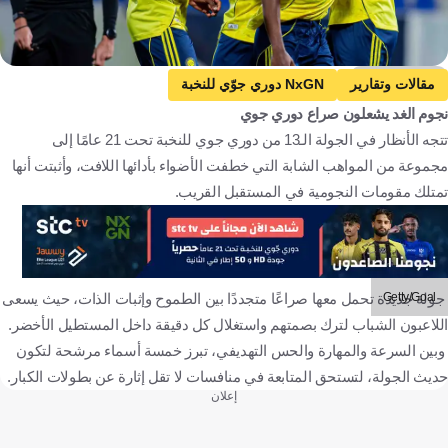
x/Alnassr_SG
مقالات وتقارير
NxGN دوري جوّي للنخبة
نجوم الغد يشعلون صراع دوري جوي
دوري جوّي للنخبة تحت 21
القادسية تحت 21 ضد النصر تحت 21
تتجه الأنظار في الجولة الـ13 من دوري جوي للنخبة تحت 21 عامًا إلى
القادسية تحت 21
النصر تحت 21
مجموعة من المواهب الشابة التي خطفت الأضواء بأدائها اللافت، وأثبتت أنها
الهلال تحت 21 ضد الاتحاد تحت 21
الهلال تحت 21
تمتلك مقومات النجومية في المستقبل القريب.
الاتحاد تحت 21
الشباب تحت 21 ضد الأهلي تحت 21
الشباب تحت 21
الأهلي تحت 21
المملكة العربية السعودية
كرة قدم
Getty/Goal
جولة جديدة تحمل معها صراعًا متجددًا بين الطموح وإثبات الذات، حيث يسعى
اللاعبون الشباب لترك بصمتهم واستغلال كل دقيقة داخل المستطيل الأخضر.
وبين السرعة والمهارة والحس التهديفي، تبرز خمسة أسماء مرشحة لتكون
حديث الجولة، لتستحق المتابعة في منافسات لا تقل إثارة عن بطولات الكبار.
إعلان