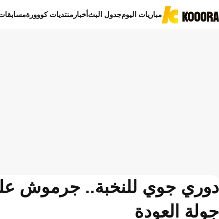
مباريات اليوم
جدول البث
أخبار
منتديات كووورة
مسابقات
دوري جوي للنخبة.. جرموش ع
جولة العودة