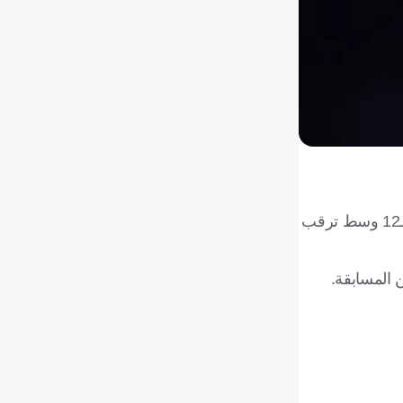
تستعد بطولة دوري جوي للنخبة السعودي تحت 21 عامًا للعودة من جديد بعد توقف دام قرابة شهر، حيث تنطلق منافسات الجولة الـ12 وسط ترقب