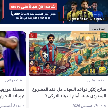
Getty/Goal
قد يعجبك أيضاً
Getty/Goal
مقالات وتقارير
مقالات وتقارير
صلاح يُغَيّر قواعد اللعبة.. هل فقد المشروع
معضلة مورينيو 
السعودي هيبته أمام الدهاء التركي؟
ترسانة النجوم 
7 أغسطس 2026
6 أغسطس 2026
14:57
02:19