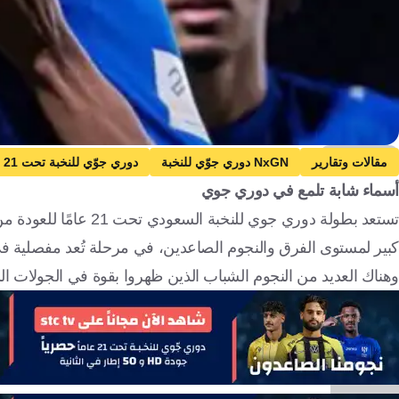
x/Alhilal_YT
مقالات وتقارير
NxGN دوري جوّي للنخبة
دوري جوّي للنخبة تحت 21
أسماء شابة تلمع في دوري جوي
الأهلي تحت 21
الأخدود تحت 21
المملكة العربية السعودية
كبير لمستوى الفرق والنجوم الصاعدين، في مرحلة تُعد مفصلية ف
وهناك العديد من النجوم الشباب الذين ظهروا بقوة في الجولات السابقة، 