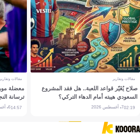
مقالات وتقارير
مقالات وتقارير
صلاح يُغَيّر قواعد اللعبة.. هل فقد المشروع
معضلة مورين
السعودي هيبته أمام الدهاء التركي؟
ترسانة النج
7 أغسطس 2026
6 أغسطس 2026
14:57
02:19