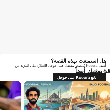
هل استمتعت بهذه القصة؟
أضف Kooora كمصدر مفضل على جوجل للاطلاع على المزيد من
قد يعجبك أيضاً
تقاريرنا
تابع Kooora على جوجل