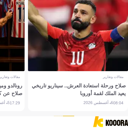
مقالات وتقارير
مقالات وتقارير
صلاح ورحلة استعادة العرش.. سيناريو تاريخي
رونالدو وم
يعيد الملك لقمة أوروبا
صلاح عن ك
6 أغسطس 2026
5 أغسطس 2026
17:29
08:04