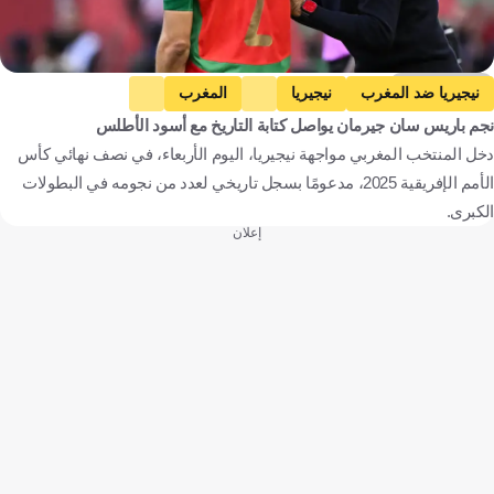
Getty Images
نيجيريا ضد المغرب
نيجيريا
المغرب
نجم باريس سان جيرمان يواصل كتابة التاريخ مع أسود الأطلس
كأس أمم إفريقيا
وليد الركراكي
أشرف حكيمي
نيجيريا
دخل المنتخب المغربي مواجهة نيجيريا، اليوم الأربعاء، في نصف نهائي كأس
المغرب
كرة قدم
الأمم الإفريقية 2025، مدعومًا بسجل تاريخي لعدد من نجومه في البطولات
الكبرى.
إعلان