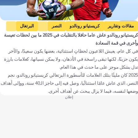
Kooora
مقالات وتقارير
كريستيانو رونالدو
النصر
البرتغال
كريستيانو رونالدو عاش عاما حافلا بالتقلبات في 2025 ما بين لحظات تعيسة
دوري روشن السعودي
السوبر السعودي
دوري أبطال آسيا النخبة
وأخرى في قمة السعادة
كأس العالم
التصفيات المؤهلة لكأس العالم للسيدات - أوروبا
في كل عام، يعيش اللاعبون لحظاتٍ استثنائية، بعضها يكون سعيدًا، والآخر
البرتغال
المملكة العربية السعودية
كرة قدم
يكون حزينًا، لكنها تبقى راسخة في الأذهان، ولا يمكن نسيانها، كعلامات بارزة
تدل بشكل موجز على ما حدث في هذا العام.
2025 كان مليئًا بتلك العلامات للأسطورة البرتغالي كريستيانو رونالدو، نجم
النصر، الذي عاش عامًا استثنائًيا، وصل فيه إلى حاجز الـ40 سنة، ووإلى أهداف
وضعها لنفسه، فيما لا يزال يبحث عن أهداف أخرى.
إعلان