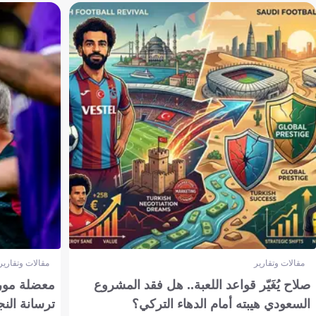
مقالات وتقارير
مقالات وتقارير
صلاح يُغَيّر قواعد اللعبة.. هل فقد المشروع
معضلة مورين
السعودي هيبته أمام الدهاء التركي؟
ترسانة النج