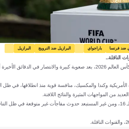
ي ضد فرنسا
باراجواي
البرازيل ضد النرويج
البرازيل
د بلجيكا
الأرجنتين ضد مصر
سويسرا ضد كولومبيا
بلجيكا
إ
وصل كلًا من كندا والمغرب وباراجواي والبرازيل إلى دور 16 من كأس العالم 2026، بعد صعوبة كبيرة والانتصار في الدق
سويسرا
الولايات المتحدة الأمريكية
كندا
المغ
فرنسا
النرويج
البرتغال
إسبانيا
سويسرا
كرة قدم
 الأمريكية وكندا والمكسيك، منافسة قوية منذ انطلاقها، في ظل ال
ولا تزال الفرصة متاحة أمام العديد من المنتخبات للتأهل إلى دور الـ 16، ومن غير المستبعد حدوث مفاجآت غير متوق