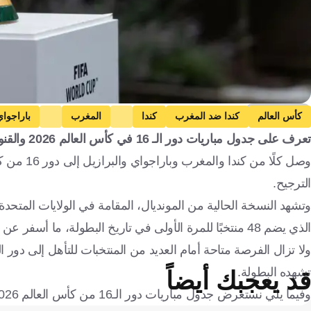
Getty Images
كأس العالم
كندا ضد المغرب
كندا
المغرب
باراجوا
تعرف على جدول مباريات دور الـ 16 في كأس العالم 2026 والقنوات الناقلة..
المكسيك ضد إنجلترا
البرتغال ضد إسبانيا
الولايات المتحدة الأمريكية ض
فرنسا
المكسيك
النرويج
البرتغال
إسبانيا
الترجيح.
الولايات المتحدة
باراغواي
البرازيل
المكسيك
بلجيكا
إنجلترا
وتشهد النسخة الحالية من المونديال، المقامة في الولايات المتحدة
الذي يضم 48 منتخبًا للمرة الأولى في تاريخ البطولة، ما أسفر عن العديد من المواجهات المثيرة والنتائج اللافتة.
تشهده البطولة.
قد يعجبك أيضاً
وفيما يلي نستعرض جدول مباريات دور الـ16 من كأس العالم 2026، والقنوات الناقلة.