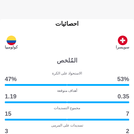
احصائيات
سويسرا
كولومبيا
المُلخص
الاستحواذ على الكرة
47‎%‎
53‎%‎
أهداف متوقعة
1.19
0.35
مجموع التسديدات
15
7
تسديدات على المرمى
3
2