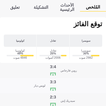
الأحداث
المُلخص
التشكيلة
تعليق
الرئيسية
توقع الفائز
سويسرا
تعادل
كولومبيا
سويسرا
تعادل
كولومبيا
49‎%‎
20‎%‎
30‎%‎
2982 صوت
2006 أصوات
4846 صوت
4:3
روبن فارجاس
3:3
لويس دياز
3:2
سيدريك إيتن