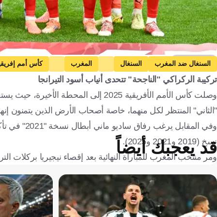
Getty Images
السنغال ضد المغرب
السنغال
المغرب
كأس أمم إفريقي
تركيبة الركراكي "الناجحة" تتحدى أنياب أسود التيرانجا
وصلت كأس الأمم الأفريقية 2025 إلى المح
"الثاني" المنتظر لكل منهما، خاصة أصحاب الأرض الذين يتمنون إنهاء 
نسخ (2019 و2021 و2025).
قد يعجبك أيضاً
ومر منتخب المغرب للمباراة النهائية بعد إقصاء نيجيريا بركلات ال