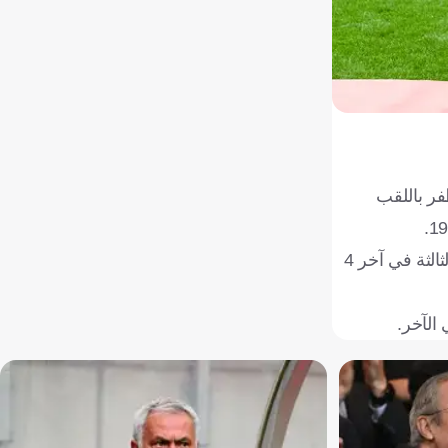
للظفر باللقب
وفي المقابل يرغب رفاق ساديو ماني أبطال نسخة "2021" في تأكيد نجاحهم في السنوات القليلة الماضية حيث بلغوا النهائي للمرة الثالثة في آخر 4
الآخر.