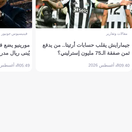
مقالات وتقارير
فينيسيوس جونيور
جيمارايش يقلب حسابات أرتيتا.. من يدفع
مورينيو يضع ف
ثمن صفقة الـ75 مليون إسترليني؟
يُبنى ريال مدري
8 أغسطس 2026
8 أغسطس 2026
05:49
09:40