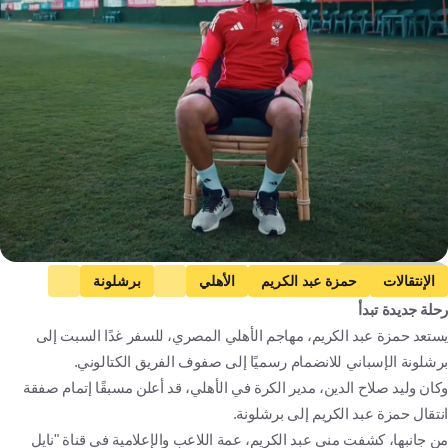
alahlyegypt.com
الإنتقالات
حمزة عبد الكريم
الأهلي
برشلونة
رحلة جديدة تبدأ
مصر
إسبانيا
كرة قدم
يستعد حمزة عبد الكريم، مهاجم الأهلي المصري، للسفر غدًا السبت إلى
برشلونة الإسباني للانضمام رسميًا إلى صفوف الفريق الكتالوني.
وكان وليد صلاح الدين، مدير الكرة في الأهلي، قد أعلن مسبقًا إتمام صفقة
انتقال حمزة عبد الكريم إلى برشلونة.
من جانبها، كشفت منى عبد الكريم، عمة اللاعب والإعلامية في قناة "نايل