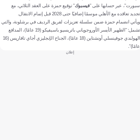
سبورت"، عبر حسابها على "
فيسبوك
" توقيع حمزة على العقد الثلاثي، مع
تجديد تعاقده مع الأهلي موسمًا إضافيًا حتى 2028 قبل إتمام الانتقال.
ويأتي انضمام حمزة ضمن سلسلة تعزيزات لفريق الرديف في برشلونة، والتي
تشمل: "الظهير الأيسر الأوروجوياني باتريسيو باسيفيكو (19 عامًا)، المدافع
الهولندي جوفينسلي أونشتاين (18 عامًا)، الجناح الإنجليزي أجاي تافاريس (16
عامًا)".
إعلان