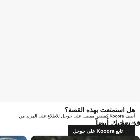
هل استمتعت بهذه القصة؟
أضف Kooora كمصدر مفضل على جوجل للاطلاع على المزيد من
قد يعجبك أيضاً
تقاريرنا
تابع Kooora على جوجل