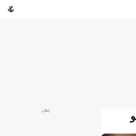
إعلان
و