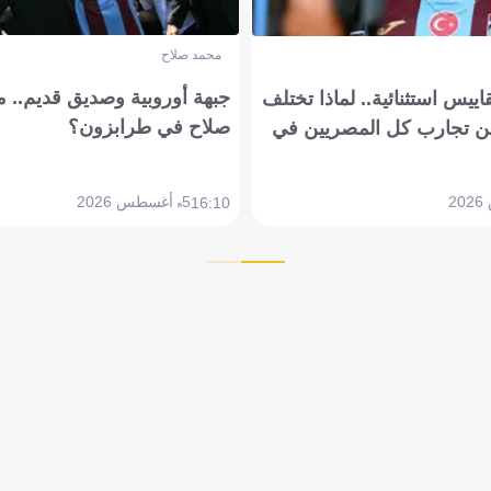
محمد صلاح
جبهة أوروبية وصديق قديم.. ما
يس استثنائية.. لماذا تختلف
صلاح في طرابزون؟
 تجارب كل المصريين في
5 أغسطس 2026
16:10