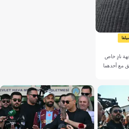
يلفا
إسبانيا
جهة نادٍ خاص
لق مع أحدهما