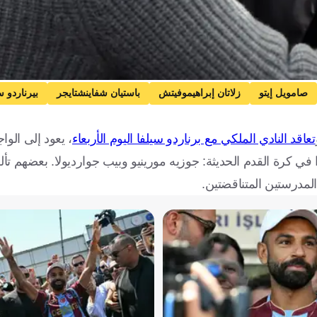
صامويل إيتو
زلاتان إبراهيموفيتش
باستيان شفاينشتايجر
بيرناردو س
ايرن ميونخ
إنتر
برشلونة
مانشستر سيتي
تعاقد النادي الملكي مع برناردو سيلفا اليوم الأربعاء
، يعود إلى الوا
إنجلترا
كرة قدم
را في كرة القدم الحديثة: جوزيه مورينيو وبيب جوارديولا. بعضهم تأ
المدرستين المتناقضتين.