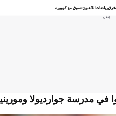
فرق
رياضات
اللاعبون
تسوق مع كووورة
إعلان
وا في مدرسة جوارديولا وموريني