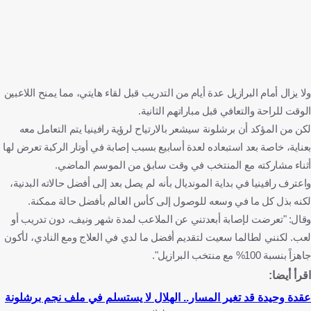
ولا يزال أمام البرازيل عدة أيام من التدريب قبل لقاء هايتي، مما يمنح اللاعبين
الوقت للراحة والتعافي قبل مباراتهم الثانية.
لكن من المؤكد أن برشلونة سيشعر بالارتياح لرؤية رافينيا يتم التعامل معه
بعناية، خاصة بعد استبعاده لعدة أسابيع بسبب إصابة في أوتار الركبة تعرض لها
أثناء مشاركته مع المنتخب في وقت سابق من الموسم الماضي.
واعترف رافينيا في بداية المونديال بأنه لم يصل بعد إلى أفضل حالاته البدنية،
لكنه بذل كل ما في وسعه للوصول إلى كأس العالم بأفضل حالة ممكنة.
وقال: "تعرضت لإصابة أبعدتني عن الملاعب لمدة شهر ونيف، دون تدريب أو
لعب. لكنني لطالما سعيت لتقديم أفضل ما لدي في العلاج ومع النادي، لأكون
جاهزاً بنسبة 100% مع منتخب البرازيل".
اقرأ أيضا:
عقدة وحيدة قد تغير المسار.. الهلال لا يستسلم في ملف نجم برشلونة