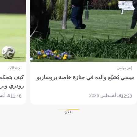
إنتر ميامي
الإنتقالات
ميسي يُشيّع والده في جنازة خاصة بروساريو
كيف يتحكم 
رودري وبر
9 أغسطس 2026
9 أغسطس 2026
11:48
12:29
إعلان