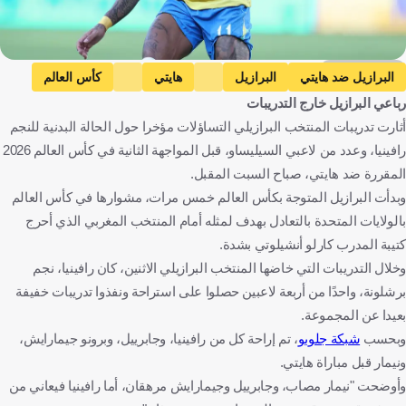
Getty Images
البرازيل ضد هايتي
البرازيل
هايتي
كأس العالم
رباعي البرازيل خارج التدريبات
رافينيا
جابرييل
برونو جيمارايش
نيمار
البرازيل
هايتي
أثارت تدريبات المنتخب البرازيلي التساؤلات مؤخرا حول الحالة البدنية للنجم
الولايات المتحدة
كرة قدم
رافينيا، وعدد من لاعبي السيليساو، قبل المواجهة الثانية في كأس العالم 2026
المقررة ضد هايتي، صباح السبت المقبل.
وبدأت البرازيل المتوجة بكأس العالم خمس مرات، مشوارها في كأس العالم
بالولايات المتحدة بالتعادل بهدف لمثله أمام المنتخب المغربي الذي أحرج
كتيبة المدرب كارلو أنشيلوتي بشدة.
وخلال التدريبات التي خاضها المنتخب البرازيلي الاثنين، كان رافينيا، نجم
برشلونة، واحدًا من أربعة لاعبين حصلوا على استراحة ونفذوا تدريبات خفيفة
بعيدا عن المجموعة.
وبحسب
شبكة جلوبو
، تم إراحة كل من رافينيا، وجابرييل، وبرونو جيمارايش،
ونيمار قبل مباراة هايتي.
وأوضحت "نيمار مصاب، وجابرييل وجيمارايش مرهقان، أما رافينيا فيعاني من