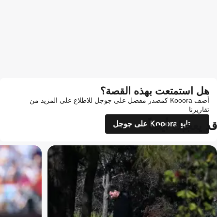
هل استمتعت بهذه القصة؟
أضف Kooora كمصدر مفضل على جوجل للاطلاع على المزيد من
تقاريرنا
قد يعجبك أيضاً
تابع Kooora على جوجل