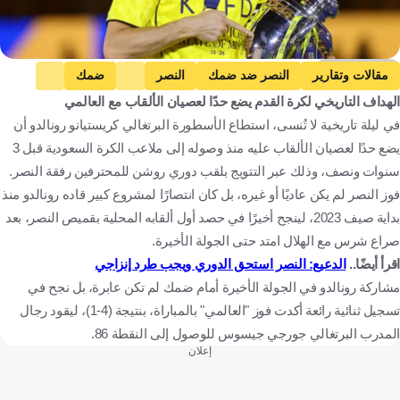
Getty Images
مقالات وتقارير
النصر ضد ضمك
النصر
ضمك
الهداف التاريخي لكرة القدم يضع حدًا لعصيان الألقاب مع العالمي
دوري روشن السعودي
كريستيانو رونالدو
ريال مدريد
في ليلة تاريخية لا تُنسى، استطاع الأسطورة البرتغالي كريستيانو رونالدو أن
الدوري الإسباني
جورج جيسوس
المملكة العربية السعودية
يضع حدًا لعصيان الألقاب عليه منذ وصوله إلى ملاعب الكرة السعودية قبل 3
البرتغال
إسبانيا
كرة قدم
سنوات ونصف، وذلك عبر التتويج بلقب دوري روشن للمحترفين رفقة النصر.
فوز النصر لم يكن عاديًا أو غيره، بل كان انتصارًا لمشروع كبير قاده رونالدو منذ
بداية صيف 2023، لينجح أخيرًا في حصد أول ألقابه المحلية بقميص النصر، بعد
صراع شرس مع الهلال امتد حتى الجولة الأخيرة.
اقرأ أيضًا..
الدعيع: النصر استحق الدوري ويجب طرد إنزاجي
مشاركة رونالدو في الجولة الأخيرة أمام ضمك لم تكن عابرة، بل نجح في
تسجيل ثنائية رائعة أكدت فوز "العالمي" بالمباراة، بنتيجة (4-1)، ليقود رجال
المدرب البرتغالي جورجي جيسوس للوصول إلى النقطة 86.
إعلان