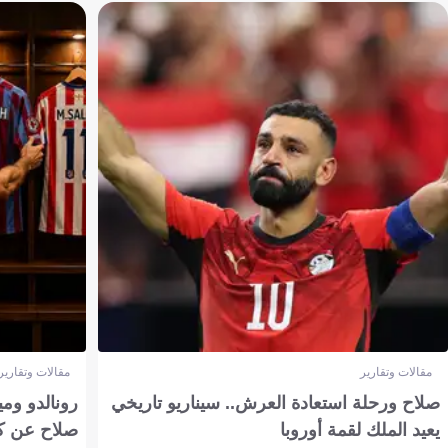
مقالات وتقارير
مقالات وتقارير
صلاح ورحلة استعادة العرش.. سيناريو تاريخي
رونالدو وم
يعيد الملك لقمة أوروبا
صلاح عن ك