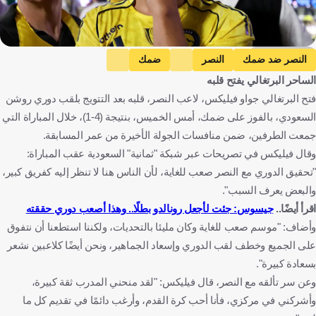
Getty Images
النصر ضد ضمك
النصر
ضمك
الساحر البرتغالي يفتح قلبه
دوري روشن السعودي
جورج جيسوس
جواو فيليكس
فتح البرتغالي جواو فيليكس، لاعب النصر، قلبه بعد التتويج بلقب دوري روشن
كريستيانو رونالدو
المملكة العربية السعودية
البرتغال
كرة قدم
السعودي، بالفوز على ضمك، أمس الخميس، بنتيجة (4-1)، خلال المباراة التي
جمعت الطرفين، ضمن منافسات الجولة الأخيرة من عمر المسابقة.
وقال فيليكس في تصريحات عبر شبكة "ثمانية" السعودية عقب المباراة:
"تحقيق الدوري مع النصر صعب للغاية، لأن الناس هنا لا تنظر إليه كفريق كبير،
والبعض يعرف السبب".
اقرأ أيضًا..
جيسوس: جئت لأجعل رونالدو بطلًا.. وهذا أصعب دوري حققته
وأضاف: "موسم صعب للغاية وكان مليئا بالتحديات، ولكننا استطعنا أن نتفوق
على الجميع وخطف لقب الدوري وإسعاد الجماهير، ونحن أيضًا كلاعبين نشعر
بسعادة كبيرة".
وعن سر تألقه مع النصر، قال فيليكس: "لقد منحني المدرب ثقة كبيرة،
وأشركني في مركزي، فأنا أحب كرة القدم، وأرغب دائمًا في تقديم كل ما