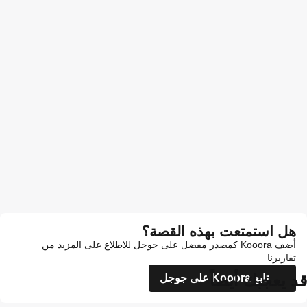
هل استمتعت بهذه القصة؟
أضف Kooora كمصدر مفضل على جوجل للاطلاع على المزيد من
تقاريرنا
قد يعجبك أيضاً
تابع Kooora على جوجل