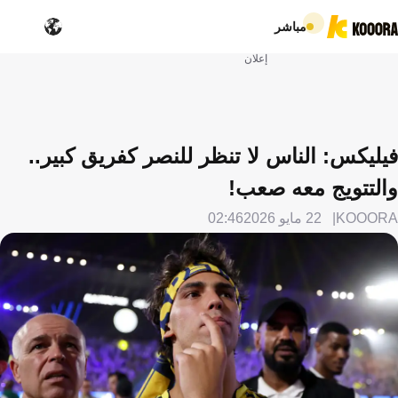
مباشر
إعلان
فيليكس: الناس لا تنظر للنصر كفريق كبير..
والتتويج معه صعب!
KOOORA
22 مايو 2026
02:46