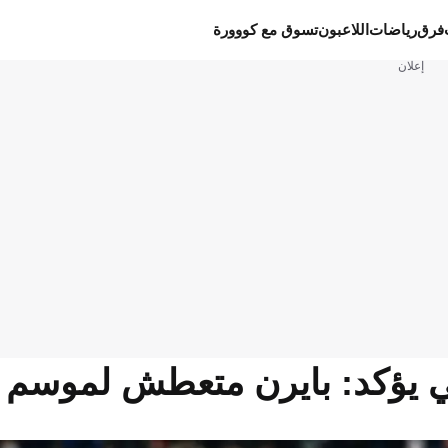
فرق
رياضات
اللاعبون
تسوق مع كووورة
إعلان
 يؤكد: بايرن متعطش لموسم 2026