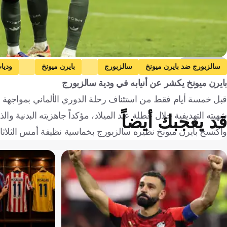
Getty Images
سالزبورج ضد بايرن ميونخ
سالزبورج
بايرن ميونخ
وديات
بايرن ميونخ يكشر عن أنيابه في ودية سالزبورج
بلجيكا
كرواتيا
كرة قدم
قبل خمسة أيام فقط من استئناف رحلة الدوري الألماني بمواجهة فو
شهيته التهديفية خلال عطلة عيد الميلاد، مؤكداً جاهزيته البدنية وا
قد يعجبك أيضاً
واكتسح بايرن ميونخ نظيره سالزبورج بخماسية نظيفة أمس الثلاثاء