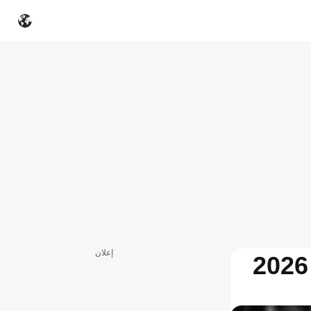
إعلان