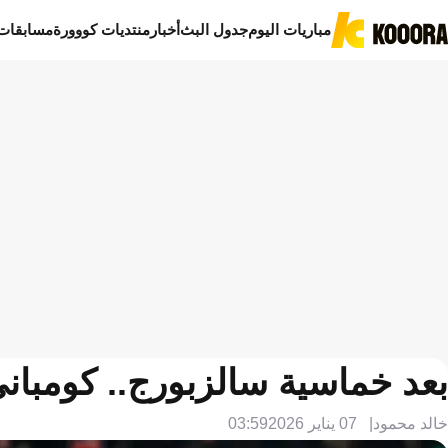
مباريات اليوم
جدول البث
أخبار
منتديات كووورة
مسابقات
بعد خماسية سالزبورج.. كومباني
خالد محمود
07 يناير 2026
03:59