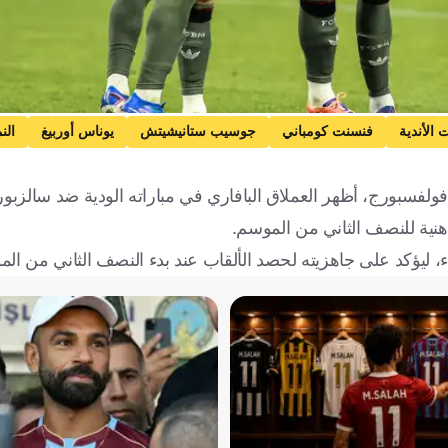
 الأندية
فنسنت كومباني
جوسيب ستانيشيتش
يوناس أوربيغ
الن
لفسبورج، أظهر العملاق البافاري في مباراته الودية ضد سالزبورج
لذهنية للنصف الثاني من الموسم.
، ليؤكد على جاهزيته لحصد الألقاب عند بدء النصف الثاني من ال