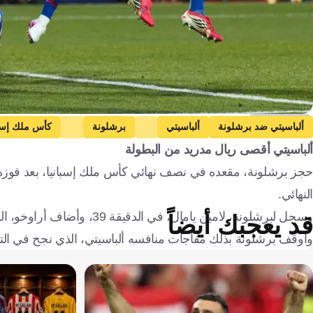
Getty Images
ألباسيتي ضد برشلونة
ألباسيتي
برشلونة
كأس ملك إسبا
ألباسيتي أقصى ريال مدريد من البطولة
النهائي.
وسجل لبرشلونة، لامين يامال، في الدقيقة 39، وأضاف أراوخو، الهدف الثاني في الدقيقة 56، بينما سجل مورينو، هدف ألباسيتي، في الدقيقة 87.
قد يعجبك أيضاً
وأوقف برشلونة بذلك مفاجآت منافسه ألباسيتي، الذي نجح في التأهل لر