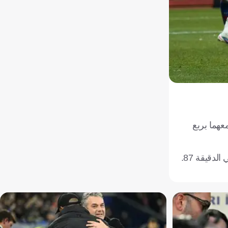
لباسيتي، بنتيجة 2/1، في اللقاء الذي جمعهما بربع