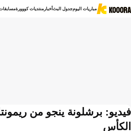
مباريات اليوم
جدول البث
أخبار
منتديات كووورة
مسابقات
فيديو: برشلونة ينجو من ريمونت
الكأس