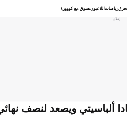
فرق
رياضات
اللاعبون
تسوق مع كووورة
إعلان
ادا ألباسيتي ويصعد لنصف نهائي